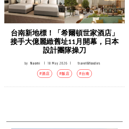
台南新地標！「希爾頓世家酒店」
接手大億麗緻舊址11月開幕，日本
設計團隊操刀
by
Naomi
|
18 May 2026
|
travel&foodies
#酒店
#飯店
#台南