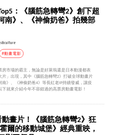
Top5：《腦筋急轉彎2》創下超
柯南》、《神偷奶爸》拍幾部
s&culture
#動畫電影
影票房市場的霸主，無論是好萊塢還是日本動漫都表
大片」出現，其中《腦筋急轉彎2》打破全球動畫片
南》、《神偷奶爸4》等長紅老IP持續發威，讓疫
以下就來介紹今年不容錯過的高票房動畫電影！
必看動畫片！《腦筋急轉彎2》狂
《霍爾的移動城堡》經典重映，