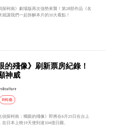
偵探柯南》劇場版再次強勢來襲！第28部作品《名
來就讓我們一起拆解本片的10大看點！
眼的殘像》刷新票房紀錄！
顯神威
es&culture
#柯南
偵探柯南：獨眼的殘像》即將在6月25日在台上
在日本上映19天便到達104億日圓。