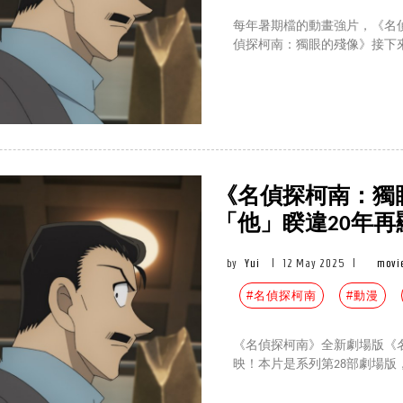
每年暑期檔的動畫強片，《名
偵探柯南：獨眼的殘像》接下
《名偵探柯南：獨
「他」睽違20年再
by
Yui
|
12 May 2025
|
movi
#名偵探柯南
#動漫
《名偵探柯南》全新劇場版《名
映！本片是系列第28部劇場版，