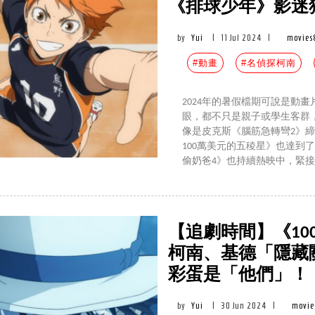
《排球少年》影迷
by
Yui
|
11 Jul 2024
|
movies
#動畫
#名偵探柯南
2024年的暑假檔期可說是動
眼，都不只是親子或學生客群
像是皮克斯《腦筋急轉彎2》
100萬美元的五稜星》也達到
偷奶爸4》也持續熱映中，緊
【追劇時間】《10
柯南、基德「隱藏
彩蛋是「他們」！
by
Yui
|
30 Jun 2024
|
movie