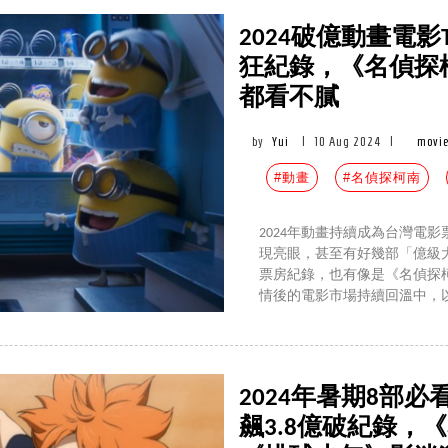
2024破億動畫電影
狂紀錄，《名偵探
都看不膩
by
Yui
|
10 Aug 2024
|
movie
#動畫
#名偵探柯南
2024年動畫持續成為台灣電
現亮眼，甚至有好幾部「億級
票房紀錄，也有像是《名偵探柯
情後的電影市場持續回溫中，
2024年暑期8部
飆3.8億破紀錄，