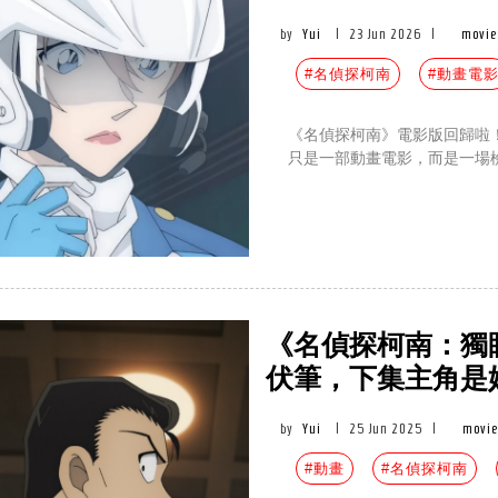
by
Yui
|
23 Jun 2026
|
movie
#名偵探柯南
#動畫電
《名偵探柯南》電影版回歸啦
只是一部動畫電影，而是一場檢
《名偵探柯南：獨眼
伏筆，下集主角是
by
Yui
|
25 Jun 2025
|
movie
#動畫
#名偵探柯南