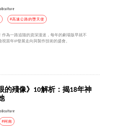
s&culture
影
#高速公路的墮天使
！作為一路追隨的資深漫迷，每年的劇場版早就不
視當年IP發展走向與製作技術的盛會。
的殘像》10解析：揭18年神
她
s&culture
#柯南