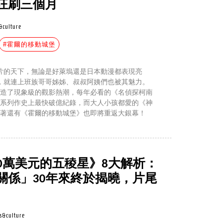
狂刷三個月
&culture
#霍爾的移動城堡
畫片的天下，無論是好萊塢還是日本動漫都表現亮
，就連上班族哥哥姊姊、叔叔阿姨們也被其魅力。
締造了現象級的觀影熱潮，每年必看的《名偵探柯南
了系列作史上最快破億紀錄，而大人小孩都愛的《神
接著還有《霍爾的移動城堡》也即將重返大銀幕！
0萬美元的五稜星》8大解析：
關係」30年來終於揭曉，片尾
s&culture