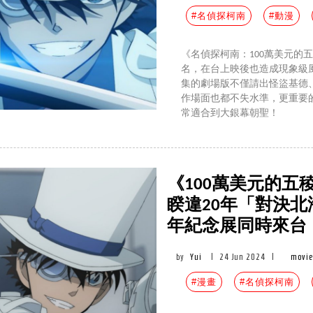
#名偵探柯南
#動漫
《名偵探柯南：100萬美元的
名，在台上映後也造成現象級
集的劇場版不僅請出怪盜基德
作場面也都不失水準，更重要
常適合到大銀幕朝聖！
《100萬美元的五
睽違20年「對決北
年紀念展同時來台
by
Yui
|
24 Jun 2024
|
movie
#漫畫
#名偵探柯南