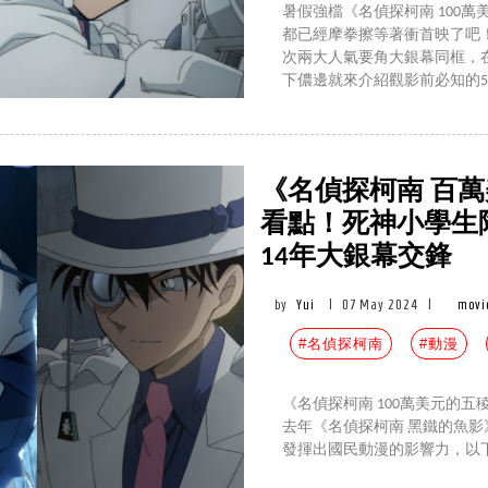
暑假強檔《名偵探柯南 100
都已經摩拳擦等著衝首映了吧
次兩大人氣要角大銀幕同框，在
下儂邊就來介紹觀影前必知的
《名偵探柯南 百
看點！死神小學生
14年大銀幕交鋒
by
Yui
|
07 May 2024
|
movi
#名偵探柯南
#動漫
《名偵探柯南 100萬美元的五
去年《名偵探柯南 黑鐵的魚
發揮出國民動漫的影響力，以