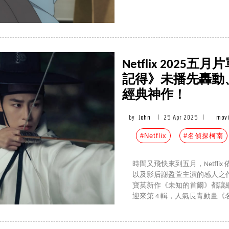
Netflix 202
記得》未播先轟動
經典神作！
by
John
|
25 Apr 2025
|
movi
#Netflix
#名偵探柯南
時間又飛快來到五月，Netfl
以及影后謝盈萱主演的感人之
寶英新作《未知的首爾》都讓網友
迎來第 4 輯，人氣長青動畫《