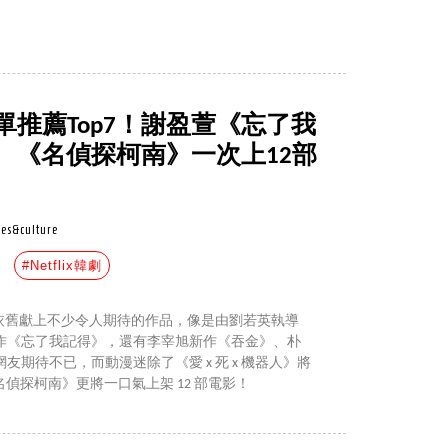
5五月片單推薦Top7！謝盈萱《忘了我
、《名偵探柯南》一次上12部
es&culture
#Netflix韓劇
ix 依舊獻上不少令人期待的作品，像是由劉若英執導
作《忘了我記得》，還有李宰旭新作《吞金》、朴
期待不已，而動漫迷除了《愛 x 死 x 機器人》將
名偵探柯南》更將一口氣上架 12 部電影！