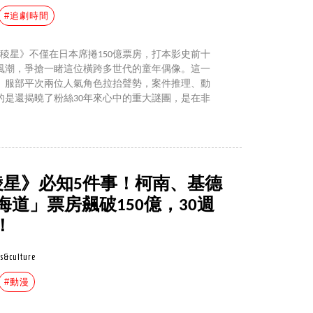
#追劇時間
五稜星》不僅在日本席捲150億票房，打本影史前十
風潮，爭搶一睹這位橫跨多世代的童年偶像。這一
、服部平次兩位人氣角色拉抬聲勢，案件推理、動
的是還揭曉了粉絲30年來心中的重大謎團，是在非
稜星》必知5件事！柯南、基德
海道」票房飆破150億，30週
！
s&culture
#動漫