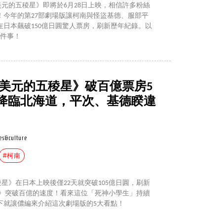
萬美元的五稜星》即將於6月28日上映，相信許多粉絲
！今年的第27部劇場版讓柯南與怪盜基德、服部平
日本飆破150億日圓驚人票房，刷新歷年紀錄。以
5件事！
萬美元的五稜星》破百億票房5
降臨北海道，平次、基德睽違
es&culture
#柯南
稜星》在日本上映後僅22天就突破105億日圓，刷新
影》突破百億的速度！看來這位「死神小學生」持續
下就讓儂編來介紹這次劇場版的5大看點！