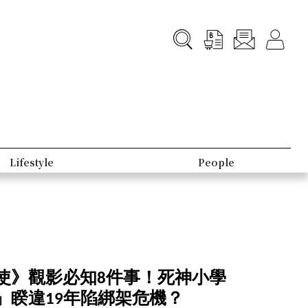
Lifestyle
People
使》觀影必知8件事！死神小學
」睽違19年陷綁架危機？