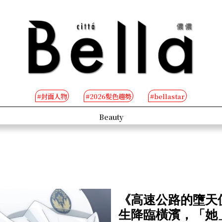
#封面人物
#2026髮色趨勢
#bellastar
s
Beauty
《高速公路的墮天
生降臨橫濱，「她