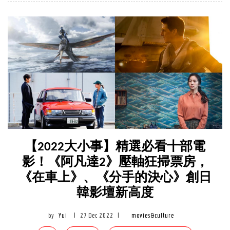
【2022大小事】精選必看十部電
影！《阿凡達2》壓軸狂掃票房，
《在車上》、《分手的決心》創日
韓影壇新高度
by
Yui
|
27 Dec 2022
|
movies&culture