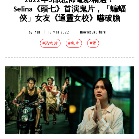
2022年5部恐怖電影精選！
Selina《頭七》首演鬼片，「蝙蝠
俠」女友《通靈女校》嚇破膽
by
Yui
|
13 Mar 2022
|
movies&culture
#恐怖片
#鬼片
#咒