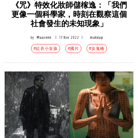
《咒》特效化妝師儲榢逸：「我們
更像一個科學家，時刻在觀察這個
社會發生的未知現象」
by
Maureen
|
17 Nov 2022
|
makeup
#紅衣小女孩
#國片
#女鬼橋