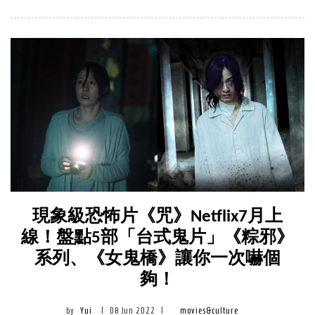
現象級恐怖片《咒》Netflix7月上
線！盤點5部「台式鬼片」《粽邪》
系列、《女鬼橋》讓你一次嚇個
夠！
by
Yui
|
08 Jun 2022
|
movies&culture