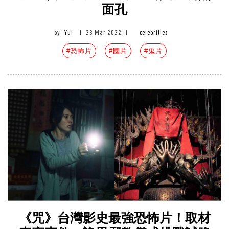
面孔
by
Yui
|
23 Mar 2022
|
celebrities
#恐怖片
#國片
#鬼片
《咒》台灣影史最強恐怖片！取材