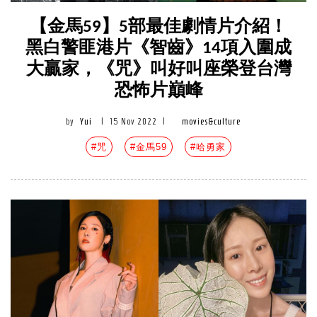
【金馬59】5部最佳劇情片介紹！
黑白警匪港片《智齒》14項入圍成
大贏家，《咒》叫好叫座榮登台灣
恐怖片巔峰
by
Yui
|
15 Nov 2022
|
movies&culture
#咒
#金馬59
#哈勇家