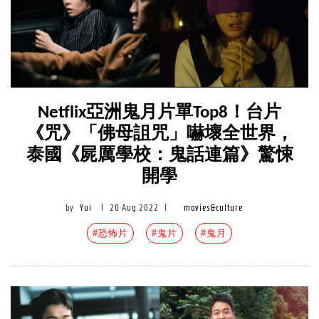
Netflix亞洲鬼月片單Top8！台片
《咒》「佛母詛咒」嚇壞全世界，
泰國《屍厲學校：鬼話連篇》驚悚
開學
by
Yui
|
20 Aug 2022
|
movies&culture
#恐怖片
#鬼片
#鬼月