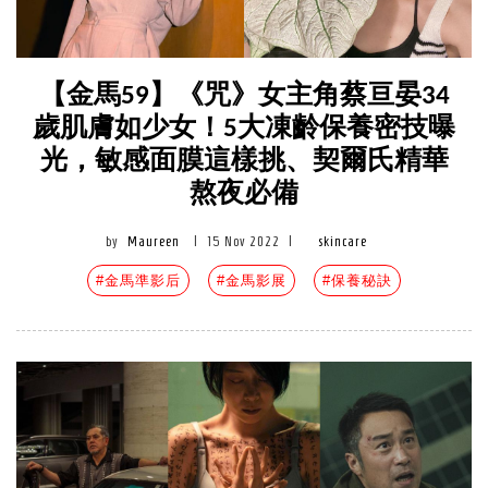
【金馬59】《咒》女主角蔡亘晏34
歲肌膚如少女！5大凍齡保養密技曝
光，敏感面膜這樣挑、契爾氏精華
熬夜必備
by
Maureen
|
15 Nov 2022
|
skincare
#金馬準影后
#金馬影展
#保養秘訣