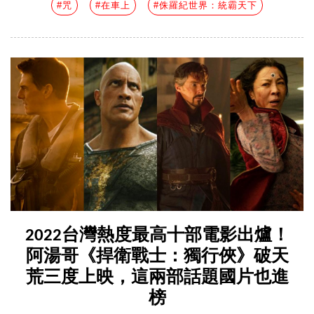
#咒
#在車上
#侏羅紀世界：統霸天下
2022台灣熱度最高十部電影出爐！
阿湯哥《捍衛戰士：獨行俠》破天
荒三度上映，這兩部話題國片也進
榜