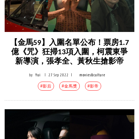
【金馬59】入圍名單公布！票房1.7
億《咒》狂掃13項入圍，柯震東爭
新導演，張孝全、黃秋生搶影帝
by
Yui
|
27 Sep 2022
|
movies&culture
#影后
#金馬獎
#影帝