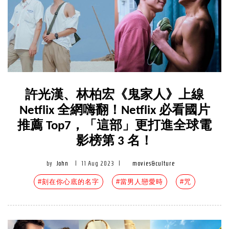
許光漢、林柏宏《鬼家人》上線
Netflix 全網嗨翻！Netflix 必看國片
推薦 Top7，「這部」更打進全球電
影榜第 3 名！
by
John
|
11 Aug 2023
|
movies&culture
#刻在你心底的名字
#當男人戀愛時
#咒