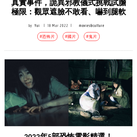
真實事件，詭異邪教儀式挑戰試膽
極限：觀眾遮臉不敢看、嚇到腿軟
by
Yui
|
18 Mar 2022
|
movies&culture
#恐怖片
#國片
#鬼片