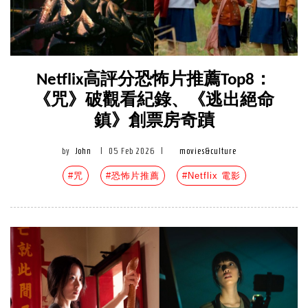
Netflix高評分恐怖片推薦Top8：
《咒》破觀看紀錄、《逃出絕命
鎮》創票房奇蹟
by
John
|
05 Feb 2026
|
movies&culture
#咒
#恐怖片推薦
#Netflix 電影