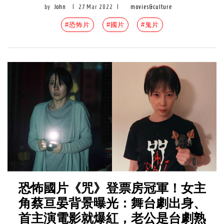
by
John
|
27 Mar 2022
|
movies&culture
#恐怖片
#國片
#鬼片
恐怖國片《咒》登票房冠軍！女主
角蔡亘晏背景曝光：舞台劇出身、
首主演電影就爆紅，老公是台劇熟