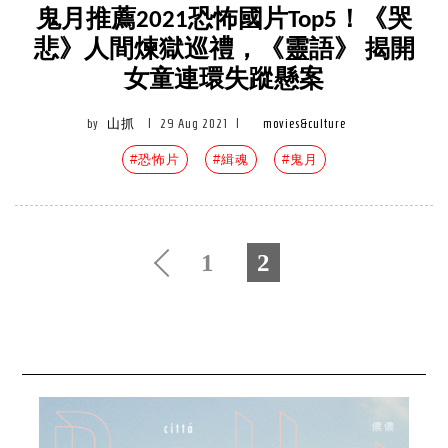
鬼月推薦2021恐怖國片Top5！《哭
悲》人間煉獄巡禮，《靈語》 揭開
女童連環失蹤懸案
by
山抓
|
29 Aug 2021
|
movies&culture
#恐怖片
#緝魂
#鬼月
1
2