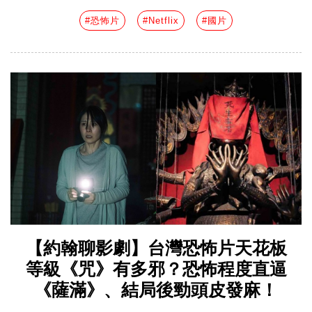
#恐怖片
#Netflix
#國片
【約翰聊影劇】台灣恐怖片天花板
等級《咒》有多邪？恐怖程度直逼
《薩滿》、結局後勁頭皮發麻！