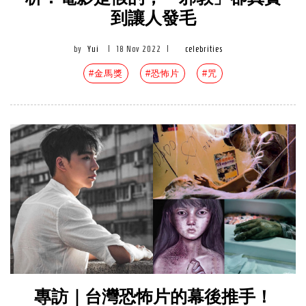
到讓人發毛
by
Yui
|
18 Nov 2022
|
celebrities
#金馬獎
#恐怖片
#咒
專訪｜台灣恐怖片的幕後推手！