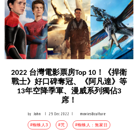
2022 台灣電影票房Top 10！《捍衛
戰士》好口碑奪冠、《阿凡達》等
13年空降季軍、漫威系列獨佔3
席！
by
John
|
29 Dec 2022
|
movies&culture
#蜘蛛人3
#咒
#蜘蛛人：無家日