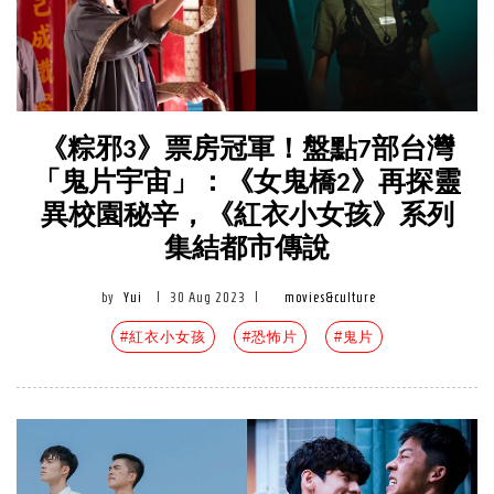
《粽邪3》票房冠軍！盤點7部台灣
「鬼片宇宙」：《女鬼橋2》再探靈
異校園秘辛，《紅衣小女孩》系列
集結都市傳說
by
Yui
|
30 Aug 2023
|
movies&culture
#紅衣小女孩
#恐怖片
#鬼片