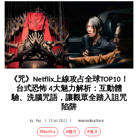
《咒》Netflix上線攻占全球TOP10！
台式恐怖 4大魅力解析：互動體
驗、洗腦咒語，讓觀眾全踏入詛咒
陷阱
by
Yui
|
13 Jul 2022
|
movies&culture
#Netflix
#國片
#鬼片