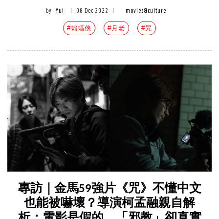
by
Yui
|
08 Dec 2022
|
movies&culture
#蝙蝠俠
#月老
#咒
專訪｜金馬59強片《咒》不懂中文
也能被嚇壞？導演柯孟融親自解
析：電影是假的，「邪教」卻真實