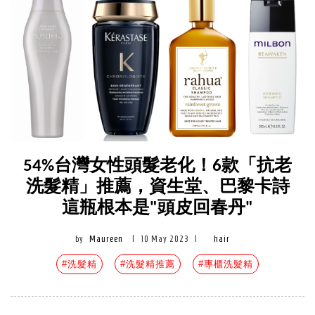
54%台灣女性頭髮老化！6款「抗老
洗髮精」推薦，資生堂、巴黎卡詩
這瓶根本是"頭皮回春丹"
by
Maureen
|
10 May 2023
|
hair
#洗髮精
#洗髮精推薦
#專櫃洗髮精