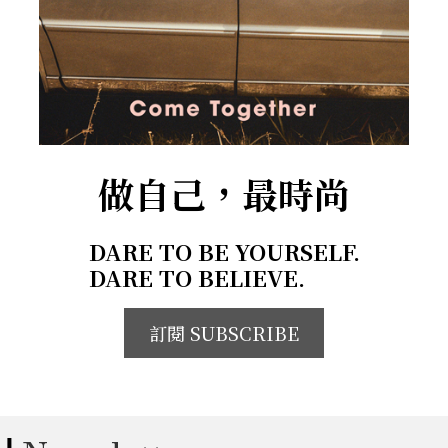
做自己，最時尚
DARE TO BE YOURSELF.
DARE TO BELIEVE.
訂閱 SUBSCRIBE