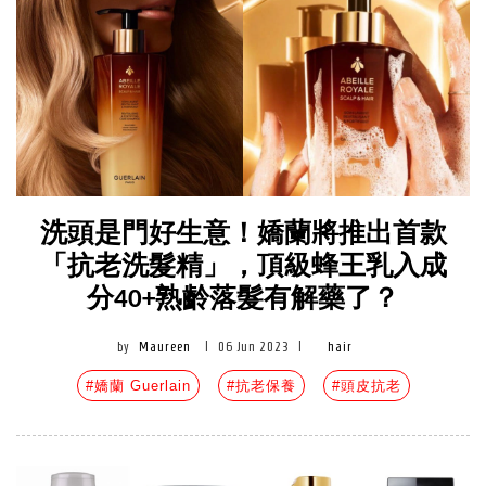
洗頭是門好生意！嬌蘭將推出首款
「抗老洗髮精」，頂級蜂王乳入成
分40+熟齡落髮有解藥了？
by
Maureen
|
06 Jun 2023
|
hair
#嬌蘭 Guerlain
#抗老保養
#頭皮抗老