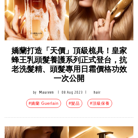
嬌蘭打造「天價」頂級梳具！皇家
蜂王乳頭髮養護系列正式登台，抗
老洗髮精、頭髮專用日霜價格功效
一次公開
by
Maureen
|
08 Aug 2023
|
hair
#嬌蘭 Guerlain
#髮品
#頂級保養