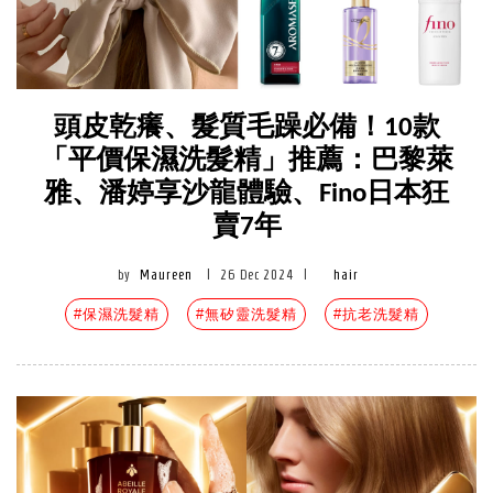
頭皮乾癢、髮質毛躁必備！10款
「平價保濕洗髮精」推薦：巴黎萊
雅、潘婷享沙龍體驗、Fino日本狂
賣7年
by
Maureen
|
26 Dec 2024
|
hair
#保濕洗髮精
#無矽靈洗髮精
#抗老洗髮精