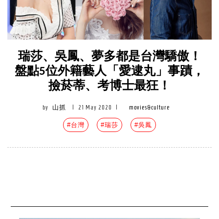
瑞莎、吳鳳、夢多都是台灣驕傲！
盤點5位外籍藝人「愛逮丸」事蹟，
撿菸蒂、考博士最狂！
by
山抓
|
21 May 2020
|
movies&culture
#台灣
#瑞莎
#吳鳳