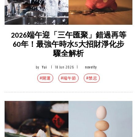
2026端午迎「三午匯聚」錯過再等
60年！最強午時水5大招財淨化步
驟全解析
by
Yui
|
18 Jun 2026
|
novelty
#開運
#端午節
#禁忌