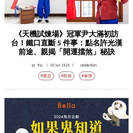
《天機試煉場》冠軍尹大滿初訪
台！鐵口直斷 5 件事：點名許光漢
前途、親揭「開運擋煞」秘訣
by
Yui
|
26 Jun 2026
|
celebrities
#禁忌
#民俗
#命理