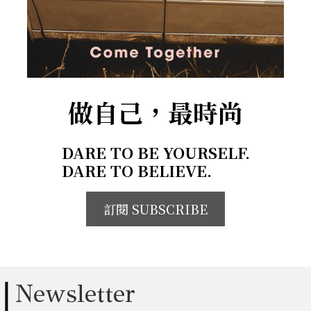
做自己，最時尚
DARE TO BE YOURSELF.
DARE TO BELIEVE.
訂閱 SUBSCRIBE
Newsletter