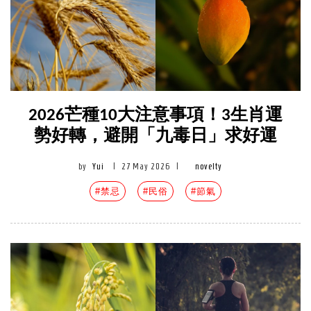
2026芒種10大注意事項！3生肖運
勢好轉，避開「九毒日」求好運
by
Yui
|
27 May 2026
|
novelty
#禁忌
#民俗
#節氣