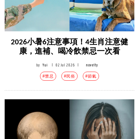
2026小暑6注意事項！4生肖注意健
康，進補、喝冷飲禁忌一次看
by
Yui
|
02 Jul 2026
|
novelty
#禁忌
#民俗
#節氣