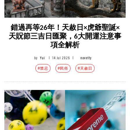
錯過再等26年！天赦日×虎爺聖誕×
天貺節三吉日匯聚，6大開運注意事
項全解析
by
Yui
|
14 Jul 2026
|
novelty
#禁忌
#民俗
#天赦日