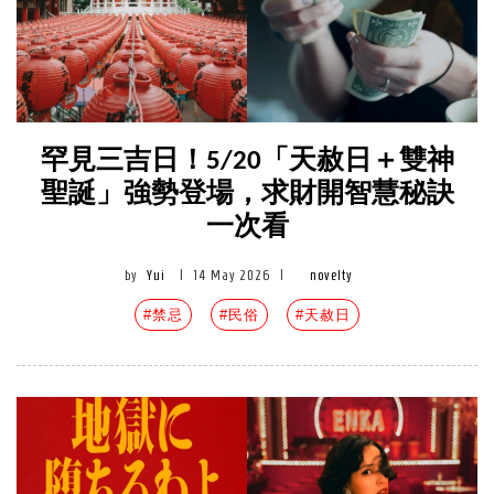
罕見三吉日！5/20「天赦日＋雙神
聖誕」強勢登場，求財開智慧秘訣
一次看
by
Yui
|
14 May 2026
|
novelty
#禁忌
#民俗
#天赦日