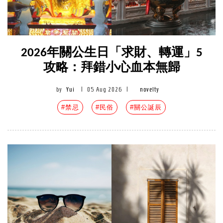
2026年關公生日「求財、轉運」5
攻略：拜錯小心血本無歸
by
Yui
|
05 Aug 2026
|
novelty
#禁忌
#民俗
#關公誕辰