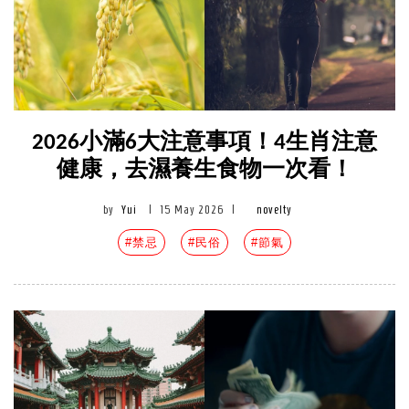
2026小滿6大注意事項！4生肖注意
健康，去濕養生食物一次看！
by
Yui
|
15 May 2026
|
novelty
#禁忌
#民俗
#節氣