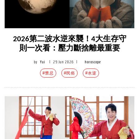
2026第二波水逆來襲！4大生存守
則一次看：壓力斷捨離最重要
by
Yui
|
29 Jun 2026
|
horoscope
#禁忌
#民俗
#水逆