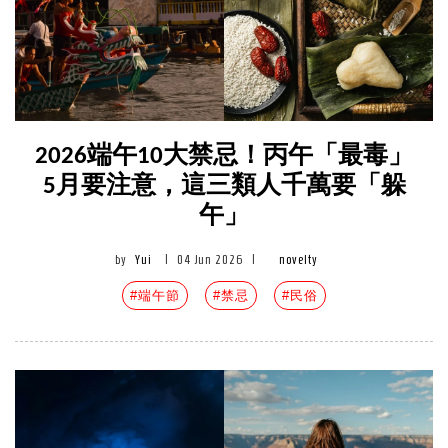
2026端午10大禁忌！丙午「最毒」
5月要注意，這三類人千萬要「躲
午」
by
Yui
|
04 Jun 2026
|
novelty
#端午節
#禁忌
#民俗