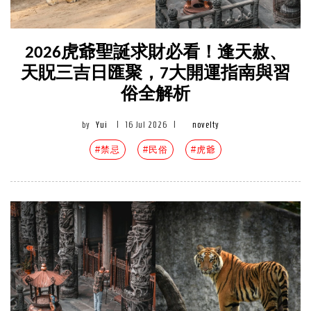
2026虎爺聖誕求財必看！逢天赦、
天貺三吉日匯聚，7大開運指南與習
俗全解析
by
Yui
|
16 Jul 2026
|
novelty
#禁忌
#民俗
#虎爺