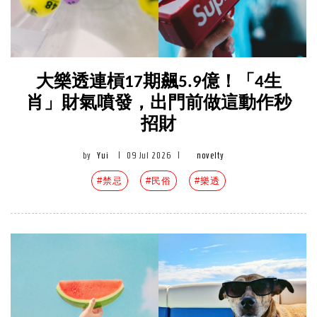
大樂透連槓17期飆5.9億！「4生
肖」財氣噴發，出門前做這動作秒
招財
by
Yui
|
09 Jul 2026
|
novelty
#禁忌
#民俗
#樂透