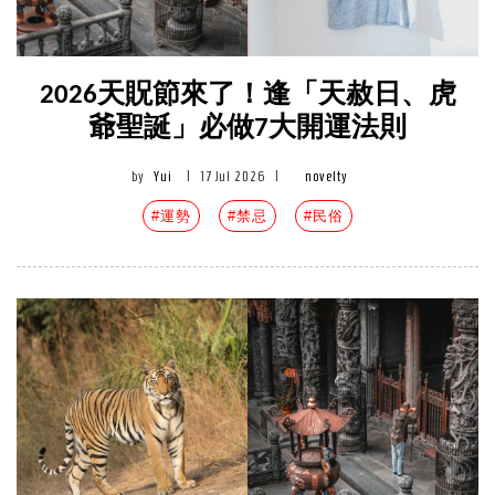
2026天貺節來了！逢「天赦日、虎
爺聖誕」必做7大開運法則
by
Yui
|
17 Jul 2026
|
novelty
#運勢
#禁忌
#民俗