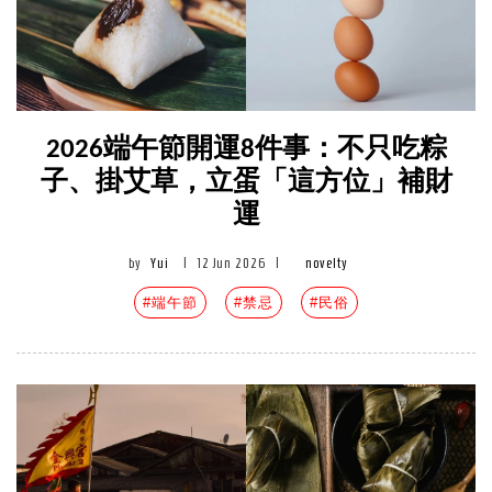
2026端午節開運8件事：不只吃粽
子、掛艾草，立蛋「這方位」補財
運
by
Yui
|
12 Jun 2026
|
novelty
#端午節
#禁忌
#民俗