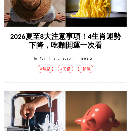
2026夏至8大注意事項！4生肖運勢
下降，吃麵開運一次看
by
Yui
|
18 Jun 2026
|
novelty
#禁忌
#民俗
#節氣