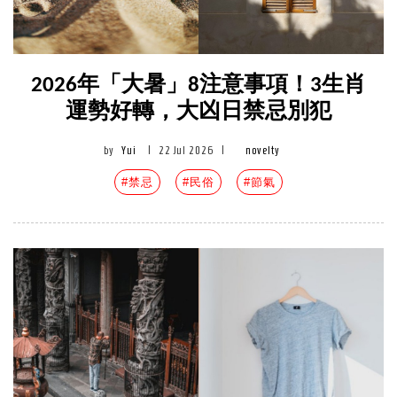
2026年「大暑」8注意事項！3生肖
運勢好轉，大凶日禁忌別犯
by
Yui
|
22 Jul 2026
|
novelty
#禁忌
#民俗
#節氣