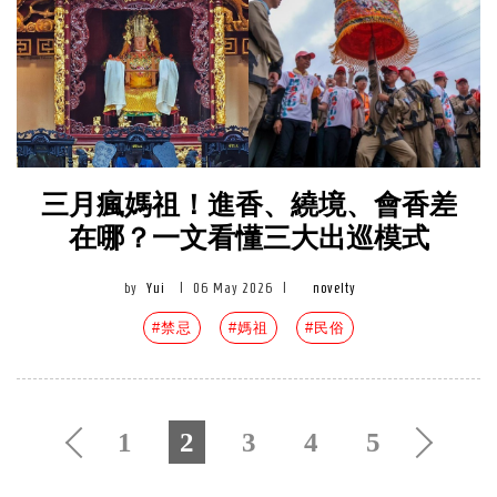
三月瘋媽祖！進香、繞境、會香差
在哪？一文看懂三大出巡模式
by
Yui
|
06 May 2026
|
novelty
#禁忌
#媽祖
#民俗
1
2
3
4
5