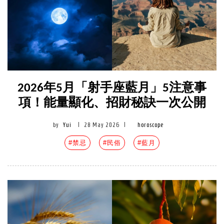
2026年5月「射手座藍月」5注意事
項！能量顯化、招財秘訣一次公開
by
Yui
|
28 May 2026
|
horoscope
#禁忌
#民俗
#藍月