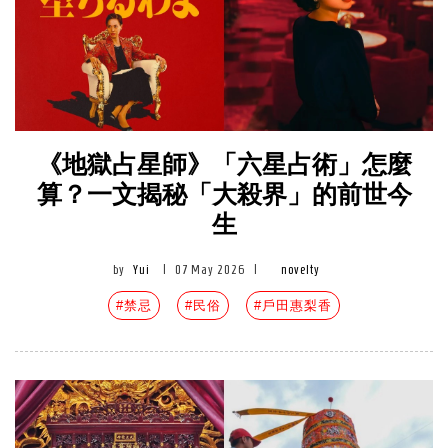
《地獄占星師》「六星占術」怎麼
算？一文揭秘「大殺界」的前世今
生
by
Yui
|
07 May 2026
|
novelty
#禁忌
#民俗
#戶田惠梨香