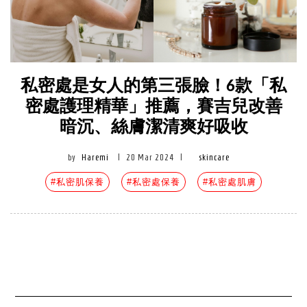
私密處是女人的第三張臉！6款「私
密處護理精華」推薦，賽吉兒改善
暗沉、絲膚潔清爽好吸收
by
Haremi
|
20 Mar 2024
|
skincare
#私密肌保養
#私密處保養
#私密處肌膚