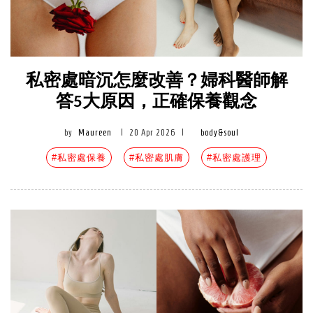
私密處暗沉怎麼改善？婦科醫師解
答5大原因，正確保養觀念
by
Maureen
|
20 Apr 2026
|
body&soul
#私密處保養
#私密處肌膚
#私密處護理