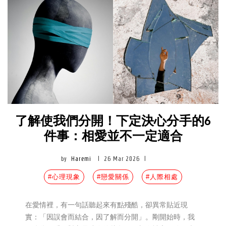
見。以下，編輯精選了6款設計，從不同角度切入「耐
看」與「實用」的平衡，提供更長期的選擇方向。
了解使我們分開！下定決心分手的6
件事：相愛並不一定適合
by
Haremi
|
26 Mar 2026
|
#心理現象
#戀愛關係
#人際相處
在愛情裡，有一句話聽起來有點殘酷，卻異常貼近現
實：「因誤會而結合，因了解而分開」。剛開始時，我