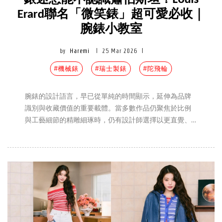
Erard聯名「微笑錶」超可愛必收｜
腕錶小教室
by
Haremi
|
25 Mar 2026
|
#機械錶
#瑞士製錶
#陀飛輪
腕錶的設計語言，早已從單純的時間顯示，延伸為品牌
識別與收藏價值的重要載體。當多數作品仍聚焦於比例
與工藝細節的精雕細琢時，仍有設計師選擇以更直覺、
甚至帶點幽默感的方式重新理解時間。近期引發討論的
作品，正是來自瑞士製錶品牌 Louis Erard 與法國設計師
Alain Silberstein 的再度合作。全新「微笑錶」以鮮明的笑
臉語彙切入，將時間轉化為一種可被感知的表情，在理
性的機械結構中，加入更輕盈且具個性的觀看方式，也
再次證明腕錶可以既理性又有趣。本篇，Haremi 編將帶
你一起認識此次聯名，並告訴你它值得收藏的原因。