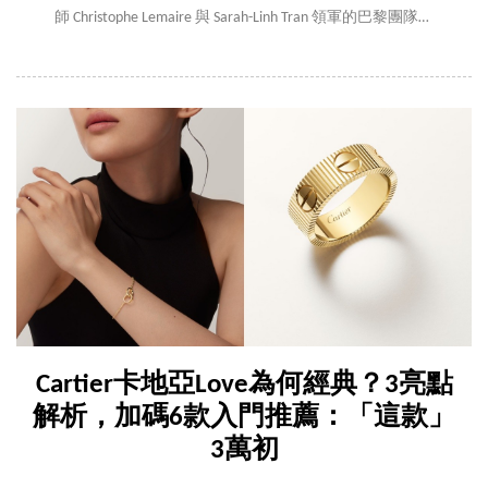
師 Christophe Lemaire 與 Sarah-Linh Tran 領軍的巴黎團隊，
將高端設計語彙轉化為日常衣櫃中的基本單品。2026春
夏系列延續「未來新經典」概念，透過低飽和色彩、輕
量材質與中性比例，重新定義春夏穿搭的結構與節奏。
從機能防曬到極簡輪廓，每一件單品都帶有克制而精準
的設計感，讓日常穿搭在不費力的情況下，依然保有風
格辨識度。
Cartier卡地亞Love為何經典？3亮點
解析，加碼6款入門推薦：「這款」
3萬初