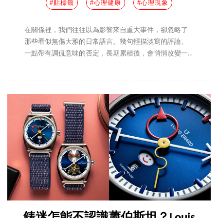
#貼標籤
#心理健康
#心理現象
在關係裡，我們往往以為影響來自重大事件，卻忽略了
那些看似無傷大雅的日常語言。幾句輕描淡寫的評論、
一點帶有調侃意味的否定，長期累積後，會悄悄改變一
個人對自己的認知。心理學早已指出，人並非完全獨立
於他人眼光之外，而是會在互動中逐漸調整自我評價與
行為模式。當外界持續投射某種期待或標籤，我們很容
易在不知不覺中靠近那個形象。本文，編輯將從幾個心
理學概念出發，帶你重新檢視「被貶低」這件事為何不
能輕忽，也提供更實際的判斷與應對方式，趕緊一起看
下去。
錶迷怎能不認識蕭伯斯坦？Louis