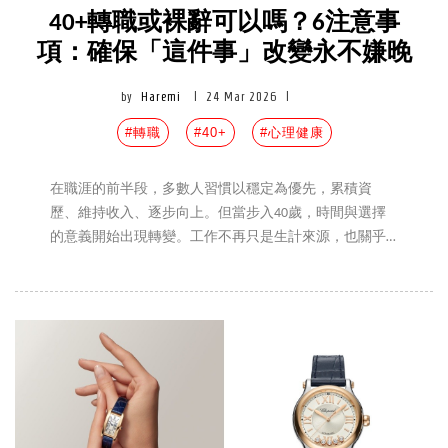
40+轉職或裸辭可以嗎？6注意事
項：確保「這件事」改變永不嫌晚
by
Haremi
|
24 Mar 2026
|
#轉職
#40+
#心理健康
在職涯的前半段，多數人習慣以穩定為優先，累積資
歷、維持收入、逐步向上。但當步入40歲，時間與選擇
的意義開始出現轉變。工作不再只是生計來源，也關乎
生活品質、心理狀態與人生節奏。近年來，無論是職場
倦怠、產業變動，或家庭因素，都讓「轉職」與「裸
辭」成為被反覆討論的選項。然而，這個年紀的選擇，
往往牽動的不只是個人，而是一整個生活結構。重新出
發並非不可能，但需要更精準的評估與準備。