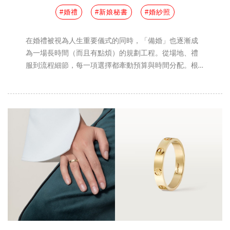
#婚禮
#新娘秘書
#婚紗照
在婚禮被視為人生重要儀式的同時，「備婚」也逐漸成
為一場長時間（而且有點煩）的規劃工程。從場地、禮
服到流程細節，每一項選擇都牽動預算與時間分配。根
據婚禮產業的實務經驗，多數新人平均需要6至12個月準
備婚禮，且越接近婚期，決策壓力越高。與其臨時應
付，不如在初期建立清楚的準備架構，將重點分階段完
成。本篇，編輯特地為準新人們整理出備婚過程中最關
鍵的8個環節，從大方向到細節逐步拆解，幫助各位在繁
瑣流程中維持節奏，也讓婚禮真正回到「為自己而準
備」的核心。