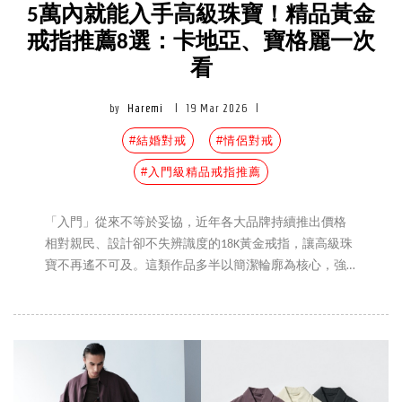
5萬內就能入手高級珠寶！精品黃金
戒指推薦8選：卡地亞、寶格麗一次
看
by
Haremi
|
19 Mar 2026
|
#結婚對戒
#情侶對戒
#入門級精品戒指推薦
「入門」從來不等於妥協，近年各大品牌持續推出價格
相對親民、設計卻不失辨識度的18K黃金戒指，讓高級珠
寶不再遙不可及。這類作品多半以簡潔輪廓為核心，強
調日常佩戴的實用性，同時保留品牌經典語彙，成為許
多人踏入精品珠寶領域的第一步。從象徵愛與承諾的經
典款，到帶有建築感與幾何線條的設計，這些戒指不僅
能融入不同風格，也能隨著時間累積個人意義。以下，
編輯精選了8款五萬元內即可入手的精品黃金戒指，從風
格、設計到佩戴情境逐一解析。