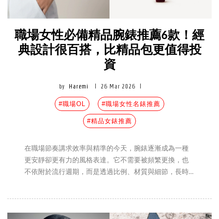
職場女性必備精品腕錶推薦6款！經
典設計很百搭，比精品包更值得投
資
by
Haremi
|
26 Mar 2026
|
#職場OL
#職場女性名錶推薦
#精品女錶推薦
在職場節奏講求效率與精準的今天，腕錶逐漸成為一種
更安靜卻更有力的風格表達。它不需要被頻繁更換，也
不依附於流行週期，而是透過比例、材質與細節，長時
間陪伴日常決策與行動。對許多職場女性來說，一只合
適的腕錶，既是時間管理的工具，也是一種自我定位。
當整體穿搭趨於簡潔，腕間那一抹光澤，反而更能被看