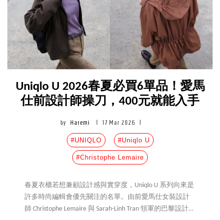
擇。
Uniqlo U 2026春夏必買6單品！愛馬
仕前設計師操刀，400元就能入手
by
Haremi
|
17 Mar 2026
|
#UNIQLO
#Uniqlo U
#Christophe Lemaire
春夏衣櫃若想兼顧設計感與實穿度，Uniqlo U 系列向來是
許多時尚編輯會優先關注的名單。由前愛馬仕女裝設計
師 Christophe Lemaire 與 Sarah-Linh Tran 領軍的巴黎設計團