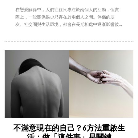
在戀愛關係中，人們往往只專注於兩個人的互動，但實
際上，一段關係很少只存在於兩個人之間。伴侶的朋
友、社交圈與生活環境，都會在長期相處中逐漸影響彼
此的情緒與價值判斷。許多人都曾遇過這樣的困惑：男
友對自己很好，但每次與他的朋友見面，卻總覺得格格
不入，甚至產生強烈的隔閡與不舒服感。這種感覺有時
會被解讀為個性不合，但心理學研究指出，人際圈往往
反映一個人的價值觀、生活方式與界線。如果對方的朋
友圈讓你長期感到壓力，或經常出現價值衝突，這可能
並非單純的社交摩擦。以下，編輯整理了6個值得檢視的
關鍵面向，幫助你判斷問題究竟出在哪裡。
不滿意現在的自己？6方法重啟生
活：做「這件事」是關鍵