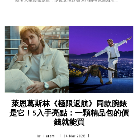
隨著人生經驗累積，多數女性對關係的期待也逐漸清
晰，不再輕易投入讓自己感到疲憊的互動模式。近年心
理學與兩性關係研究亦指出，穩定關係往往建立在尊
重、溝通與界線感之上，而非單方面付出或妥協。當約
會過程反覆出現某些不對等或消耗性的行為，其實已是
有毒關係的訊號。以下，編輯整理了6種常見的「約會地
雷男」，或將幫助你在關係初期就看清跡象，降低不必
要的情感成本。
萊恩葛斯林《極限返航》同款腕錶
是它！5入手亮點：一顆精品包的價
錢就能買
by
Haremi
|
24 Mar 2026
|