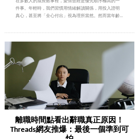
在多數人的成長敘事裡，愛情曾經是優先順序極高的一
件事。年輕時，我們習慣用情緒解讀關係，用投入證明
真心，甚至將「全心付出」視為理所當然。然而當年齡
來到30歲之後，許多女性開始出現一種明顯轉變：她們
依然可以愛，但不再盲目，也不再把愛情放在唯一位
置。這樣的變化，並非冷感，而更接近一種經驗累積後
的調整。從心理學的依附理論，到職涯與自我意識的成
熟，都在悄悄改變愛的方式。所謂「不再戀愛腦」，其
實不是不相信愛，而是開始懂得分辨什麼值得投入。
離職時間點看出辭職真正原因！
Threads網友推爆：最後一個準到可