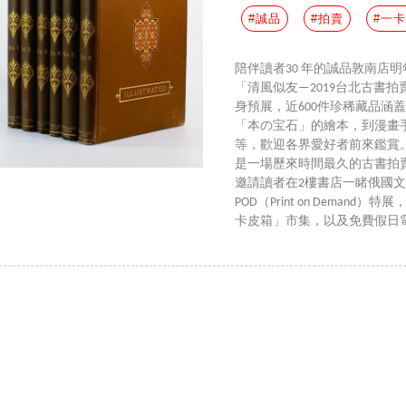
#誠品
#拍賣
#一
陪伴讀者30 年的誠品敦南店明
「清風似友—2019台北古書拍
身預展，近600件珍稀藏品涵
「本の宝石」的繪本，到漫畫
等，歡迎各界愛好者前來鑑賞。1
是一場歷來時間最久的古書拍賣會
邀請讀者在2樓書店一睹俄國
POD（Print on Dema
卡皮箱」市集，以及免費假日