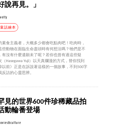
好說再見。」
velty
#童話繪本
的素食主義者，大概多少都會吃點肉吧！吃肉時，
這些動物在面臨生命盡頭時有何想法嗎？牠們是不
，有沒有什麼遺願未了呢？若你也曾有過這些疑
asegawa Yuji）以天真爛漫的方式，替你找到
以前》正是在訴說著這樣的一個故事，不到500字
我反詰的心靈思辨。
罕見的世界600件珍稀藏品拍
活動輪番登場
ovies&culture