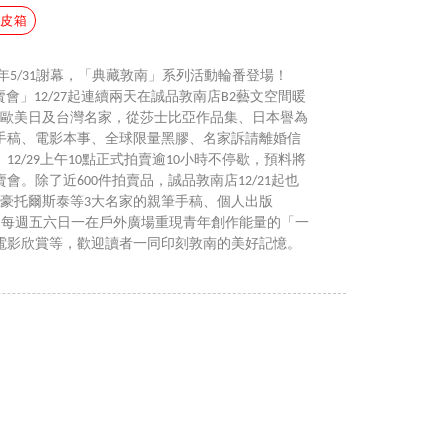
卡皮箱
年5/31謝幕，「典藏敦南」系列活動輪番登場！
賣會」12/27起連續兩天在誠品敦南店B2藝文空間暖
蓋歐美日及台灣名家，從莎士比亞作品集、日本譽為
手稿、電影本事、全球限量黑膠、名家訴請離婚信
2/29上午10點正式拍賣逾10小時不停歇，預料將
。除了近600件拍賣品，誠品敦南店12/21起也
文豪托爾斯泰等3大名家的親筆手稿、個人出版
nd）特展，每週五六日一在戶外廣場重現青年創作能量的「一
電影欣賞等，歡迎讀者一同印刻敦南的美好記憶。