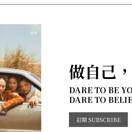
做自己
DARE TO BE Y
DARE TO BELI
訂閱 SUBSCRIBE