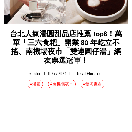
台北人氣湯圓甜品店推薦 Top8！萬
華「三六食粑」開業 80 年屹立不
搖、南機場夜市「雙連圓仔湯」網
友票選冠軍！
by
John
|
11 Nov 2024
|
travel&foodies
#湯圓
#南機場夜市
#饒河夜市