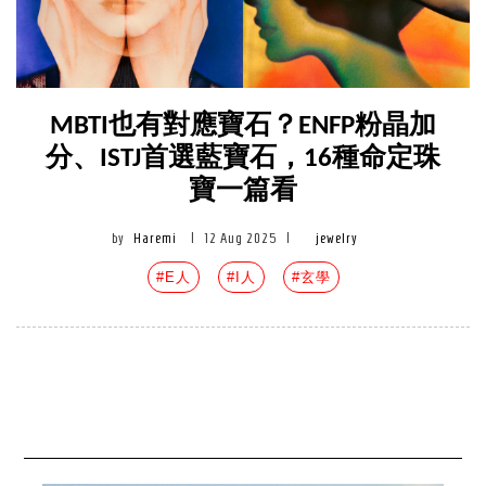
MBTI也有對應寶石？ENFP粉晶加
分、ISTJ首選藍寶石，16種命定珠
寶一篇看
by
Haremi
|
12 Aug 2025
|
jewelry
#E人
#I人
#玄學