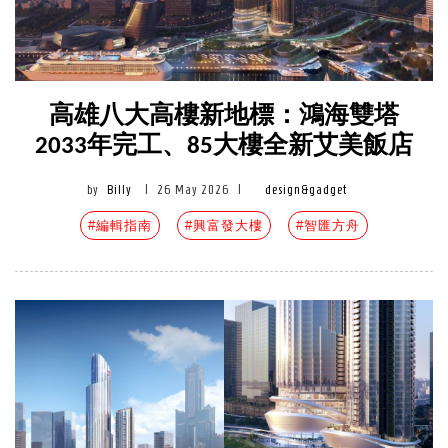
高雄八大高樓新地標：鴻海雙塔
2033年完工、85大樓全新艾美飯店
by
Billy
|
26 May 2026
|
design&gadget
#編輯指南
#興富發大樓
#智匯方舟