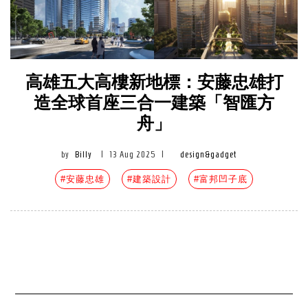
高雄五大高樓新地標：安藤忠雄打
造全球首座三合一建築「智匯方
舟」
by
Billy
|
13 Aug 2025
|
design&gadget
#安藤忠雄
#建築設計
#富邦凹子底