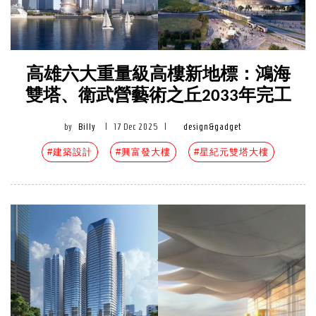
高雄六大重量級高樓新地標：鴻海
雙塔、衛武營藝術之丘2033年完工
by
Billy
|
17 Dec 2025
|
design&gadget
#建築設計
#興富發大樓
#星紀元雙塔大樓