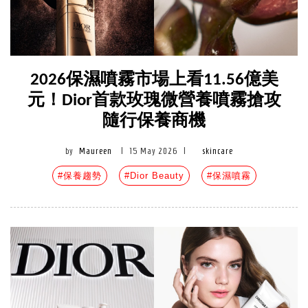
2026保濕噴霧市場上看11.56億美
元！Dior首款玫瑰微營養噴霧搶攻
隨行保養商機
by
Maureen
|
15 May 2026
|
skincare
#保養趨勢
#Dior Beauty
#保濕噴霧