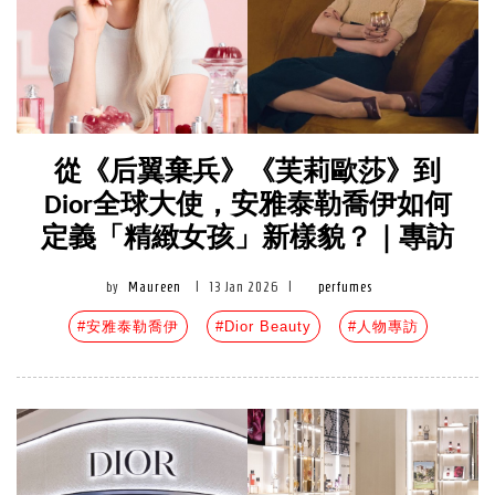
從《后翼棄兵》《芙莉歐莎》到
Dior全球大使，安雅泰勒喬伊如何
定義「精緻女孩」新樣貌？｜專訪
by
Maureen
|
13 Jan 2026
|
perfumes
#安雅泰勒喬伊
#Dior Beauty
#人物專訪