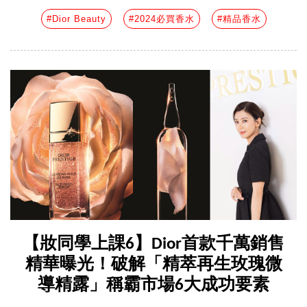
#Dior Beauty
#2024必買香水
#精品香水
【妝同學上課6】Dior首款千萬銷售
精華曝光！破解「精萃再生玫瑰微
導精露」稱霸市場6大成功要素