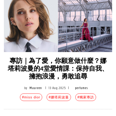
專訪｜為了愛，你願意做什麼？娜
塔莉波曼的4堂愛情課：保持自我、
擁抱浪漫，勇敢追尋
by
Maureen
|
13 Aug 2025
|
perfumes
#miss dior
#娜塔莉波曼
#獨家專訪