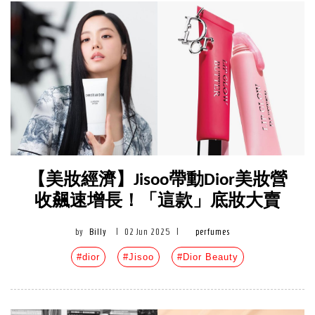
【美妝經濟】Jisoo帶動Dior美妝營
收飆速增長！「這款」底妝大賣
by
Billy
|
02 Jun 2025
|
perfumes
#dior
#Jisoo
#Dior Beauty