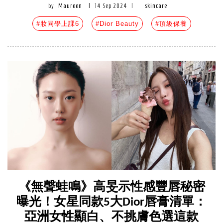
by
Maureen
|
14 Sep 2024
|
skincare
#妝同學上課6
#Dior Beauty
#頂級保養
《無聲蛙鳴》高旻示性感豐唇秘密
曝光！女星同款5大Dior唇膏清單：
亞洲女性顯白、不挑膚色選這款