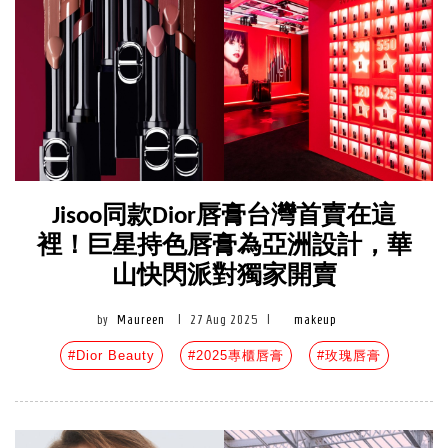
Jisoo同款Dior唇膏台灣首賣在這
裡！巨星持色唇膏為亞洲設計，華
山快閃派對獨家開賣
by
Maureen
|
27 Aug 2025
|
makeup
#Dior Beauty
#2025專櫃唇膏
#玫瑰唇膏