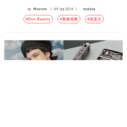
by
Maureen
|
09 Sep 2024
|
makeup
#Dior Beauty
#唇膏推薦
#高旻示
Dior首款奧運彩妝上市！「巴黎地
圖系列」5大設計亮點：凱旋門變身