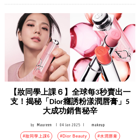
【妝同學上課６】全球每3秒賣出一
支！揭秘「Dior癮誘粉漾潤唇膏」5
大成功銷售秘辛
by
Maureen
|
04 Jan 2025
|
makeup
#妝同學上課6
#Dior Beauty
#水潤唇膏