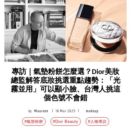
專訪｜氣墊粉餅怎麼選？Dior美妝
總監解答底妝挑選重點趨勢：「光
霧並用」可以顯小臉、台灣人挑這
個色號不會錯
by
Maureen
|
18 Mar 2025
|
makeup
#氣墊粉餅
#Dior Beauty
#人物專訪