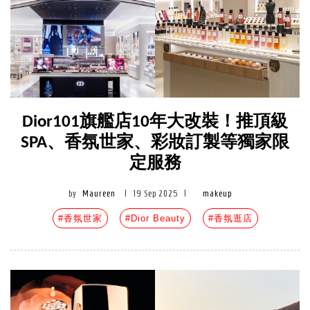
Dior101旗艦店10年大改裝！推頂級
SPA、香氛世家、彩妝訂製等獨家限
定服務
by
Maureen
|
19 Sep 2025
|
makeup
#香氛世家
#Dior Beauty
#香氛逛店