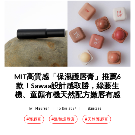
MIT高質感「保濕護唇膏」推薦6
款！Sawaa設計感取勝，綠藤生
機、童顏有機天然配方嫩唇有感
by
Maureen
|
16 Dec 2024
|
skincare
#護唇膏
#溫和護唇膏
#天然護唇膏