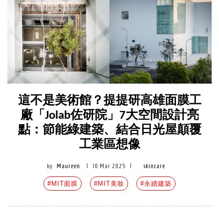
這不是美術館？提提研高雄面膜工
廠「Jolab佐研院」7大空間設計亮
點：節能綠建築、結合日光屋顛覆
工業區想像
by
Maureen
|
10 Mar 2025
|
skincare
#MIT面膜
#MIT美妝
#永續建築