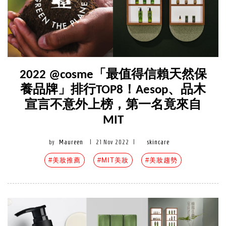
2022 @cosme「最值得信賴天然保
養品牌」排行TOP8！Aesop、品木
宣言不意外上榜，第一名竟來自
MIT
by
Maureen
|
21 Nov 2022
|
skincare
#美妝推薦
#MIT美妝
#美妝趨勢