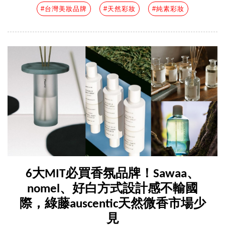
#台灣美妝品牌
#天然彩妝
#純素彩妝
6大MIT必買香氛品牌！Sawaa、
nomel、好白方式設計感不輸國
際，綠藤auscentic天然微香市場少
見