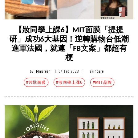
【妝同學上課6】MIT面膜「提提
研」成功6大基因！逆轉購物台低潮
進軍法國，就連「FB文案」都超有
梗
by
Maureen
|
04 Feb 2023
|
skincare
#片狀面膜
#妝同學上課6
#MIT品牌