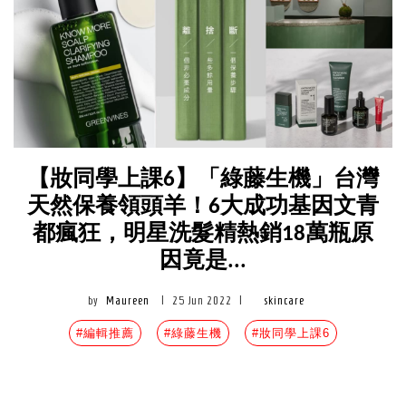
【妝同學上課6】「綠藤生機」台灣
天然保養領頭羊！6大成功基因文青
都瘋狂，明星洗髮精熱銷18萬瓶原
因竟是...
by
Maureen
|
25 Jun 2022
|
skincare
#編輯推薦
#綠藤生機
#妝同學上課6