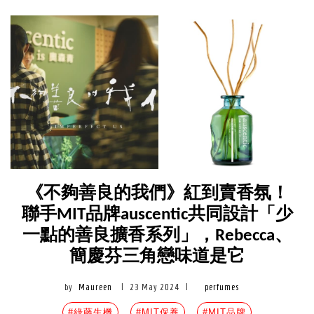
《不夠善良的我們》紅到賣香氛！
聯手MIT品牌auscentic共同設計「少
一點的善良擴香系列」，Rebecca、
簡慶芬三角戀味道是它
by
Maureen
|
23 May 2024
|
perfumes
#綠藤生機
#MIT保養
#MIT品牌