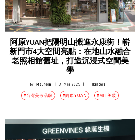
阿原YUAN把陽明山搬進永康街！嶄
新門市4大空間亮點：在地山水融合
老照相館舊址，打造沉浸式空間美
學
by
Maureen
|
31 Mar 2025
|
skincare
#台灣美妝品牌
#阿原YUAN
#MIT美妝