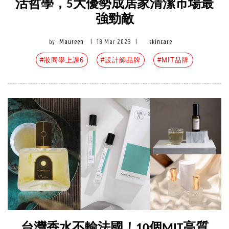
活哲學，5大優勢成居家清潔市場最
強勁敵
by
Maureen
|
18 Mar 2023
|
skincare
#妝同學上課6
#設計師品牌
#MIT品牌
台灣香水不輸法國！10個MIT高質