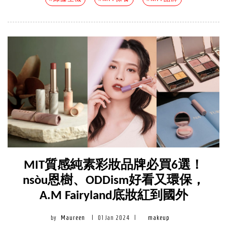
MIT質感純素彩妝品牌必買6選！
nsòu恩樹、ODDism好看又環保，
A.M Fairyland底妝紅到國外
by
Maureen
|
01 Jan 2024
|
makeup