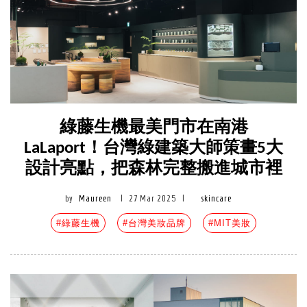
綠藤生機最美門市在南港
LaLaport！台灣綠建築大師策畫5大
設計亮點，把森林完整搬進城市裡
by
Maureen
|
27 Mar 2025
|
skincare
#綠藤生機
#台灣美妝品牌
#MIT美妝