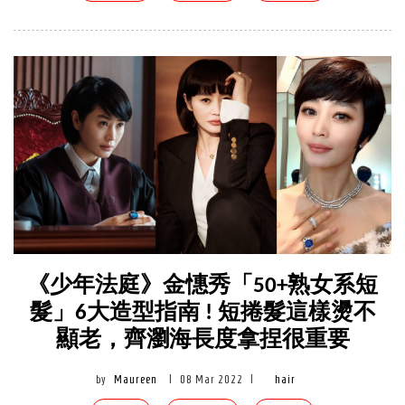
《少年法庭》金憓秀「50+熟女系短
髮」6大造型指南 ! 短捲髮這樣燙不
顯老，齊瀏海長度拿捏很重要
by
Maureen
|
08 Mar 2022
|
hair