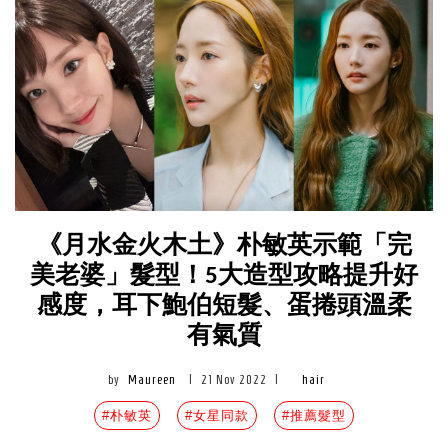
《月水金火木土》朴敏英示範「完
美老婆」髮型！5大造型攻略提升好
感度，耳下鮑伯短髮、蛋捲頭溫柔
有氣質
by
Maureen
|
21 Nov 2022
|
hair
#朴敏英
#女星同款
#推薦髮型