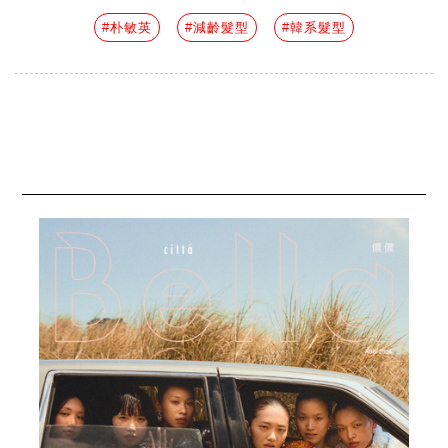
#朴敏英
#減齡髮型
#韓系髮型