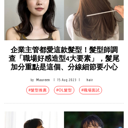
企業主管都愛這款髮型！髮型師調
查「職場好感造型4大要素」，髮尾
加分重點是這個、分線細節要小心
by
Maureen
|
15 Aug 2023
|
hair
#髮型推薦
#OL髮型
#職場面試