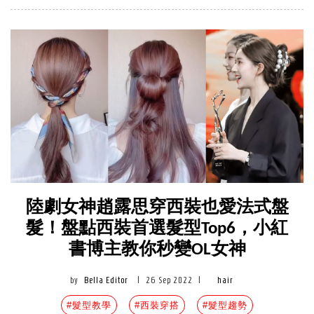
陸劇女神趙露思穿西裝也愛法式盤
髮！盤點西裝首選髮型Top6，小紅
書博主教你秒變OL女神
by
Bella Editor
|
26 Sep 2022
|
hair
#髮型教學
#西裝穿搭
#髮型趨勢