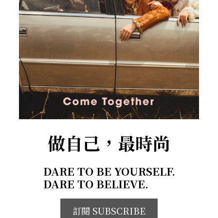
做自己，最時尚
DARE TO BE YOURSELF.
DARE TO BELIEVE.
訂閱 SUBSCRIBE