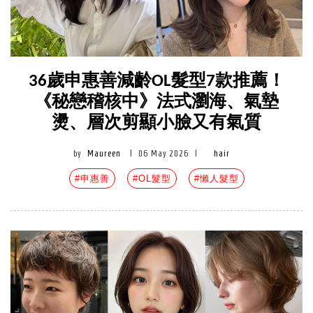
36歲申惠善減齡OL髮型7款推薦！
《秘戀稽核中》法式瀏海、氣墊
燙、層次剪顯小臉又有氣質
by
Maureen
|
06 May 2026
|
hair
#申惠善
#OL髮型
#懶人髮型