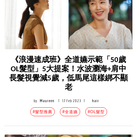
《浪漫速成班》全道嬿示範「50歲
OL髮型」5大提案！水波瀏海+肩中
長髮視覺減5歲，低馬尾這樣綁不顯
老
by
Maureen
|
17 Feb 2023
|
hair
#髮型推薦
#全道嬿
#OL髮型