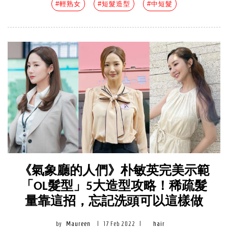
#輕熟女
#短髮造型
#中短髮
《氣象廳的人們》朴敏英完美示範
「OL髮型」5大造型攻略！稀疏髮
量靠這招，忘記洗頭可以這樣做
by
Maureen
|
17 Feb 2022
|
hair