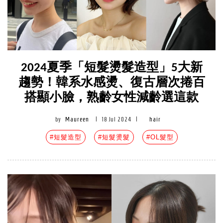
2024夏季「短髮燙髮造型」5大新
趨勢！韓系水感燙、復古層次捲百
搭顯小臉，熟齡女性減齡選這款
by
Maureen
|
18 Jul 2024
|
hair
#短髮造型
#短髮燙髮
#OL髮型