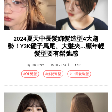
2024夏天中長髮綁髮造型4大趨
勢！Y3K毽子馬尾、大髮夾...顯年輕
髮型要有鬆弛感
by
Maureen
|
15 Jul 2024
|
hair
#OL髮型
#綁髮造型
#中長髮造型