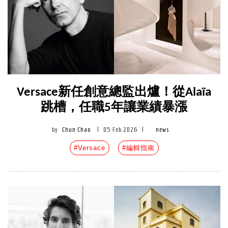
Versace新任創意總監出爐！從Alaïa
跳槽，任職5年讓業績暴漲
by
Chun Chao
|
05 Feb 2026
|
news
#Versace
#編輯指南