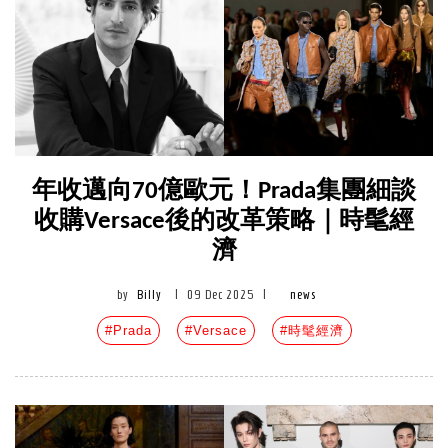
年收邁向70億歐元！Prada集團細談
收購Versace後的改革策略｜時髦經
濟
by
Billy
|
09 Dec 2025
|
news
#Prada
#Versace
#時髦經濟