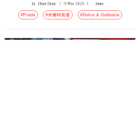
by
Chun Chao
|
17 Mar 2025
|
news
#Prada
#米蘭時裝週
#Dolce & Gabbana
【時尚一週大事】產業9重點：
Gucci、Versace新任創意總監公布，
Tiffany台北101旗艦店重磅登場