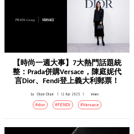
【時尚一週大事】7大熱門話題統
整：Prada併購Versace，陳庭妮代
言Dior、Fendi登上義大利郵票！
by
Chun Chao
|
12 Apr 2025
|
news
#dior
#FENDI
#Versace