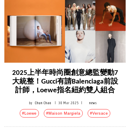
2025上半年時尚圈創意總監變動7
大統整！Gucci有請Balenciaga前設
計師，Loewe指名紐約雙人組合
by
Chun Chao
|
30 Mar 2025
|
news
#Loewe
#Maison Margiela
#Versace