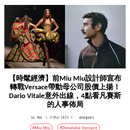
【時髦經濟】前Miu Miu設計師宣布
轉戰Versace帶動母公司股價上揚！
Dario Vitale意外出線，4點看凡賽斯
的人事佈局
by
Yee
|
17 Mar 2025
|
designers
#Miu Miu
#Donatella Versace