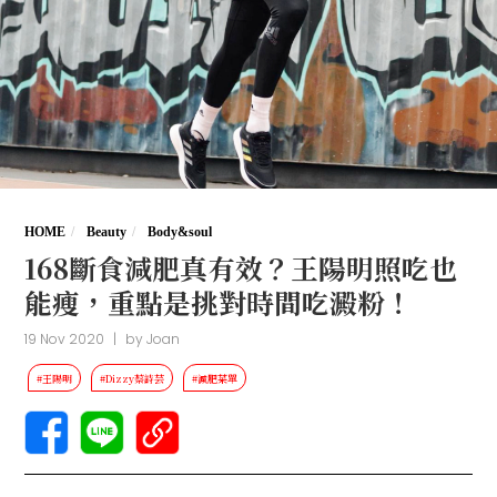
HOME
Beauty
Body&soul
168斷食減肥真有效？王陽明照吃也
能瘦，重點是挑對時間吃澱粉！
19 Nov 2020
|
by
Joan
#王陽明
#Dizzy蔡詩芸
#減肥菜單