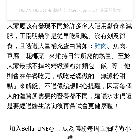
DIZZY DIZZO ★ 蔡詩芸（@dizzydizzo）分享的貼文
大家應該有發現不同於許多名人運用斷食來減
肥，王陽明幾乎是從早吃到晚、沒有刻意節
食，且透過大量補充蛋白質如：
雞肉
、魚肉、
豆腐、花椰菜...來維持日常所需的熱量。至於
大家最戒不掉的精緻澱粉如麵包、飯...等，他
則會在午餐吃完，或吃老婆做的「無澱粉甜
點」來解饞。不過儂編想貼心提醒，因著每個
人的體質所需要的營養都不同，建議水水們還
是要經過醫生諮詢後再嘗試會更健康喔！
加入Bella LINE@ ，成為儂粉每周五抽時尚小
禮