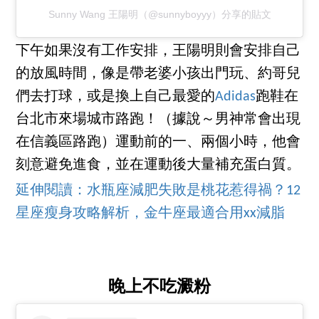
Sunny Wang 王陽明（@sunnyboyyy）分享的貼文
下午如果沒有工作安排，王陽明則會安排自己
的放風時間，像是帶老婆小孩出門玩、約哥兒
們去打球，或是換上自己最愛的
Adidas
跑鞋在
台北市來場城市路跑！（據說～男神常會出現
在信義區路跑）運動前的一、兩個小時，他會
刻意避免進食，並在運動後大量補充蛋白質。
延伸閱讀：水瓶座減肥失敗是桃花惹得禍？12
星座瘦身攻略解析，金牛座最適合用xx減脂
晚上不吃澱粉