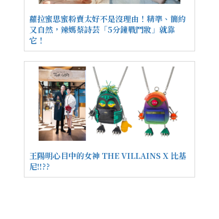
蘿拉蜜思蜜粉賣太好不是沒理由！精準、簡約
又自然，辣媽蔡詩芸「5分鐘戰鬥妝」就靠
它！
王陽明心目中的女神 THE VILLAINS X 比基
尼!!??