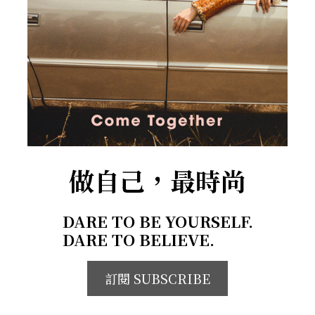
做自己，最時尚
DARE TO BE YOURSELF.
DARE TO BELIEVE.
訂閱 SUBSCRIBE