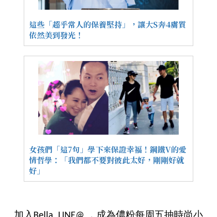
這些「超乎常人的保養堅持」，讓大S奔4膚質
依然美到發光！
女孩們「這7句」學下來保證幸福！鋼鐵V的愛
情哲學：「我們都不要對彼此太好，剛剛好就
好」
加入Bella LINE@ ，成為儂粉每周五抽時尚小