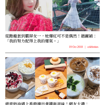
從跑龍套到霸屏女一，她爆紅可不是偶然！趙麗穎：
「我的努力配得上我的運氣。」
19 Oct 2018
|
celebrities
綿密奶油遇上香橙撞出拿鐵新滋味！網友大讚：