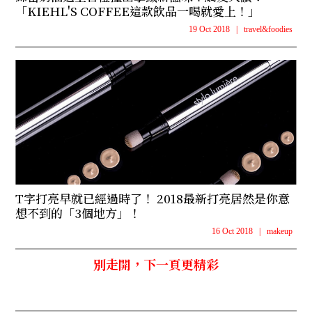
「KIEHL'S COFFEE這款飲品一喝就愛上！」
19 Oct 2018
|
travel&foodies
T字打亮早就已經過時了！ 2018最新打亮居然是你意
想不到的「3個地方」！
16 Oct 2018
|
makeup
別走開，下一頁更精彩