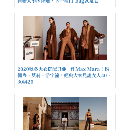
佳新人李沐齊曬，下一款IT Bag就是它
2020秋冬大衣搭配只要一件Max Mara！侯
佩岑、莫莉、游宇潼，經典大衣見證女人40、
30與20