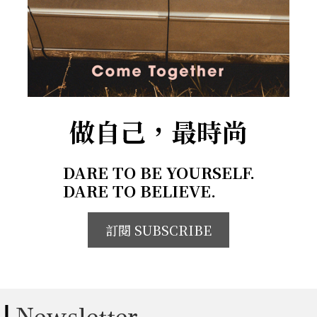
做自己，最時尚
DARE TO BE YOURSELF.
DARE TO BELIEVE.
訂閱 SUBSCRIBE
Newsletter