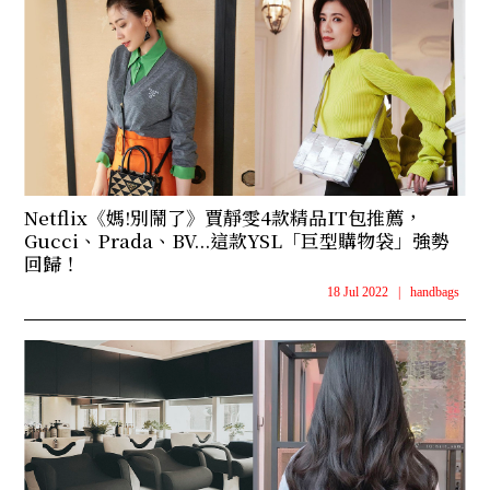
Netflix《媽!別鬧了》賈靜雯4款精品IT包推薦，
Gucci、Prada、BV...這款YSL「巨型購物袋」強勢
回歸！
18 Jul 2022
|
handbags