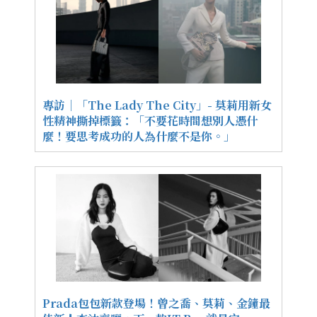
專訪｜「The Lady The City」- 莫莉用新女
性精神撕掉標籤：「不要花時間想別人憑什
麼！要思考成功的人為什麼不是你。」
Prada包包新款登場！曾之喬、莫莉、金鐘最