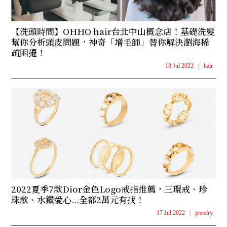
【洗頭時間】OHHO hair台北中山概念店！基礎洗髮
幫你分析頭皮問題，神奇「增毛師」替你解決瀏海稀
疏困擾！
18 Jul 2022
|
hair
2022夏季7款Dior金色Logo戒指推薦，三環戒、珍
珠款、水鑽愛心...全都2萬元有找！
17 Jul 2022
|
jewelry