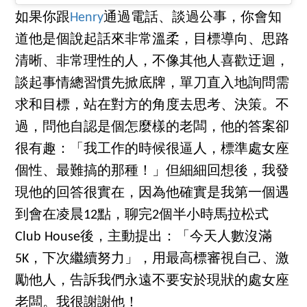
如果你跟
Henry
通過電話、談過公事，你會知
道他是個說起話來非常溫柔，目標導向、思路
清晰、非常理性的人，不像其他人喜歡迂迴，
談起事情總習慣先掀底牌，單刀直入地詢問需
求和目標，站在對方的角度去思考、決策。不
過，問他自認是個怎麼樣的老闆，他的答案卻
很有趣：「我工作的時候很逼人，標準處女座
個性、最難搞的那種！」但細細回想後，我發
現他的回答很實在，因為他確實是我第一個遇
到會在凌晨12點，聊完2個半小時馬拉松式
Club House後，主動提出：「今天人數沒滿
5K，下次繼續努力」，用最高標審視自己、激
勵他人，告訴我們永遠不要安於現狀的處女座
老闆。我很謝謝他！