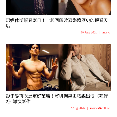
惠妮休斯頓冥誕日！一起回顧改寫樂壇歷史的傳奇天
后
07 Aug 2026
|
music
彭于晏再次進軍好萊塢！將與傑森史塔森出演《死侍
2》導演新作
07 Aug 2026
|
movies&culture