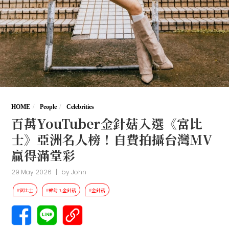
HOME
People
Celebrities
百萬YouTuber金針菇入選《富比
士》亞洲名人榜！自費拍攝台灣MV
贏得滿堂彩
29 May 2026
|
by
John
#富比士
#韓勾ㄟ金針菇
#金針菇