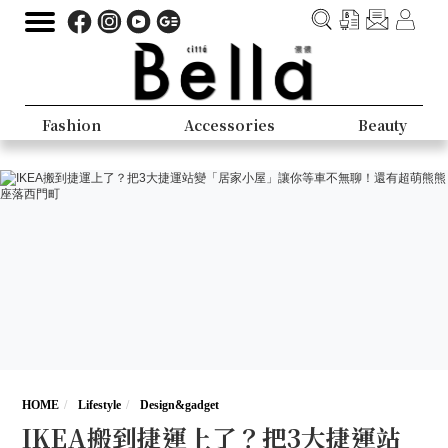
Fashion
Accessories
Beauty
HOME
Lifestyle
Design&gadget
IKEA搬到捷運上了？把3大捷運站