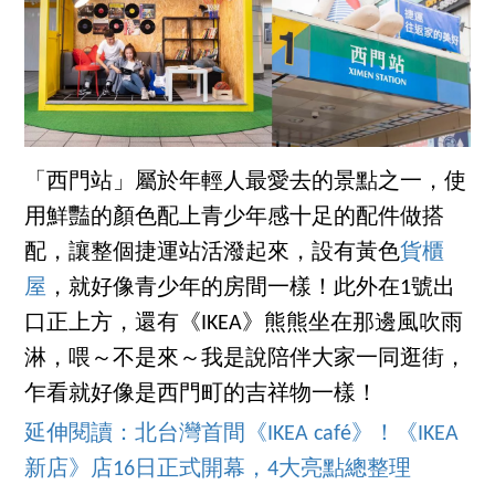
「西門站」屬於年輕人最愛去的景點之一，使
用鮮豔的顏色配上青少年感十足的配件做搭
配，讓整個捷運站活潑起來，設有黃色
貨櫃
屋
，就好像青少年的房間一樣！此外在1號出
口正上方，還有《IKEA》熊熊坐在那邊風吹雨
淋，喂～不是來～我是說陪伴大家一同逛街，
乍看就好像是西門町的吉祥物一樣！
延伸閱讀：北台灣首間《IKEA café》！《IKEA
新店》店16日正式開幕，4大亮點總整理