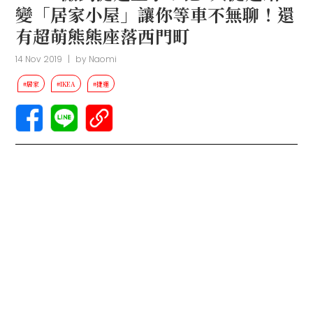
變「居家小屋」讓你等車不無聊！還
有超萌熊熊座落西門町
14 Nov 2019
|
by
Naomi
#居家
#IKEA
#捷運