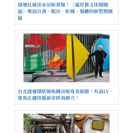
捷運紅線淡水站新景點！《滬尾藝文休閒園
區》集結百貨、飯店、影城、餐廳的新型態園
區
台北捷運環狀線板橋站變身美術館，有請LV、
愛馬仕御用藝術家跨海操刀！