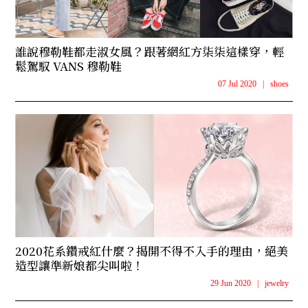
誰說穆勒鞋都走淑女風？跟著網紅方柒柒這樣穿，輕
鬆駕馭 VANS 穆勒鞋
07 Jul 2020
|
shoes
2020花系鑽戒紅什麼？揭開不得不入手的理由，絕美
造型讓準新娘都尖叫啦！
29 Jun 2020
|
jewelry