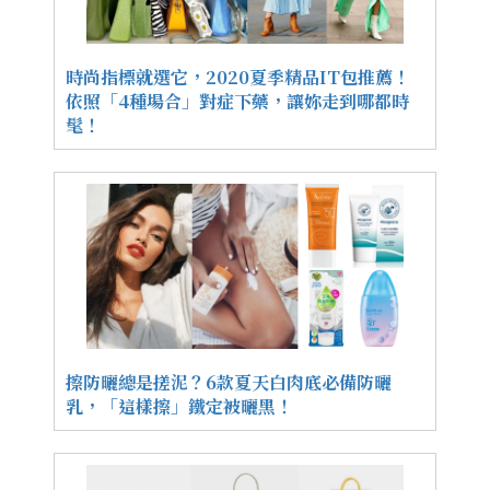
時尚指標就選它，2020夏季精品IT包推薦！
依照「4種場合」對症下藥，讓妳走到哪都時
髦！
擦防曬總是搓泥？6款夏天白肉底必備防曬
乳，「這樣擦」鐵定被曬黑！