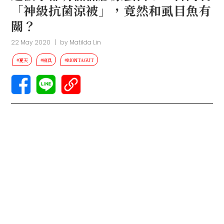
「神級抗菌涼被」，竟然和虱目魚有
關？
22 May 2020
|
by
Matilda Lin
#夏天
#寢具
#MONTAGUT