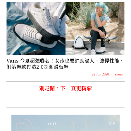
Vans 今夏超強聯名！女孩也要帥勁逼人，強悍性能、
俐落鞋款打造2.0超潮滑板鞋
22 Jun 2020
|
shoes
別走開，下一頁更精彩