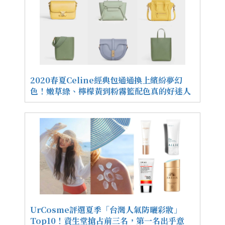
2020春夏Celine經典包通通換上繽紛夢幻
色！嫩草綠、檸檬黃到粉霧籃配色真的好迷人
UrCosme評選夏季「台灣人氣防曬彩妝」
Top10！資生堂搶占前三名，第一名出乎意