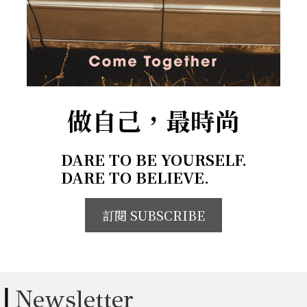
做自己，最時尚
DARE TO BE YOURSELF.
DARE TO BELIEVE.
訂閱 SUBSCRIBE
Newsletter