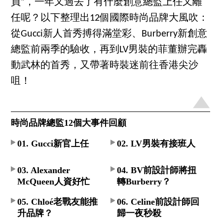
員”，一年又過去了有什麼創意總監上任又離
任呢？以下整理出12個國際時尚品牌大風吹：
從Gucci新人首秀搏得滿堂彩、Burberry新創意
總監前兩季的驗收，再到LV男裝的菲董辦完轟
動武林的首秀，又帶著時裝迷前往香港尖沙
咀！
時尚品牌總監12個大事件回顧
01. Gucci新官上任
02. LV男裝有接班人
03. Alexander
04. BV前設計師將扭
McQueen人資好忙
轉Burberry？
05. Chloé老戰友能推
06. Celine前設計師回
升品牌？
歸一夜秒殺