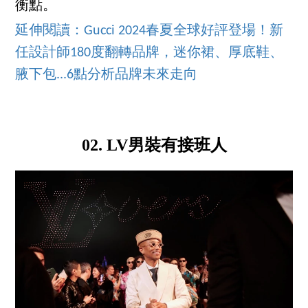
衡點。
延伸閱讀：Gucci 2024春夏全球好評登場！新
任設計師180度翻轉品牌，迷你裙、厚底鞋、
腋下包...6點分析品牌未來走向
02. LV男裝有接班人