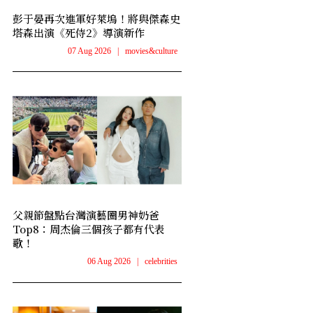
彭于晏再次進軍好萊塢！將與傑森史
塔森出演《死侍2》導演新作
07 Aug 2026
|
movies&culture
父親節盤點台灣演藝圈男神奶爸
Top8：周杰倫三個孩子都有代表
歌！
06 Aug 2026
|
celebrities