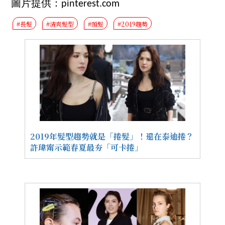
圖片提供：pinterest.com
#長髮
#清爽髮型
#頭髮
#2019趨勢
2019年髮型趨勢就是「捲髮」！還在泰迪捲？
許瑋甯示範春夏最夯「可卡捲」