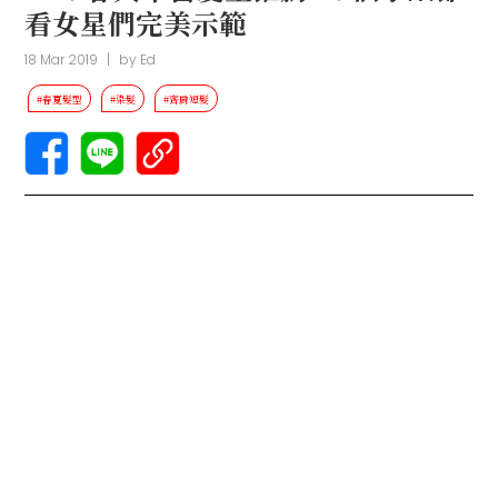
看女星們完美示範
18 Mar 2019
|
by
Ed
#春夏髮型
#染髮
#齊肩短髮