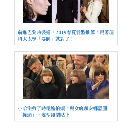
前進巴黎時裝週，2019春夏髮型推薦！跟著理
科太太學「耍帥」就對了！
小哈潑剪了時髦鮑伯頭！與女魔頭安娜溫圖
「撞頭」，髮型複製貼上