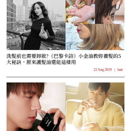
洗髮前也需要卸妝?《巴黎卡詩》小金油教妳養髮的5
大秘訣，原來護髮油還能這樣用
22 Aug 2019
|
hair