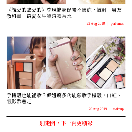
《親愛的熱愛的》李現健身保養不馬虎，被封「男友
教科書」最愛女生噴這款香水
22 Aug 2019
|
perfumes
手機殼也能補妝？韓妞瘋多功能彩妝手機殼，口紅、
眼影帶著走
20 Aug 2019
|
makeup
別走開，下一頁更精彩