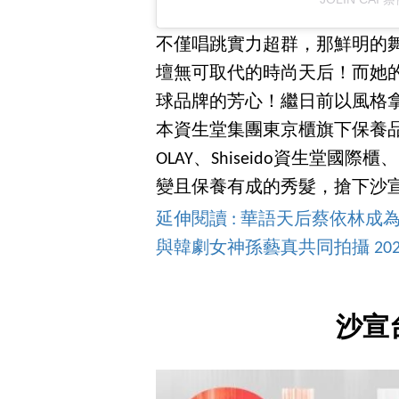
不僅唱跳實力超群，那鮮明的
壇無可取代的時尚天后！而她
球品牌的芳心！繼日前以風格拿下
本資生堂集團東京櫃旗下保養品牌
OLAY、Shiseido資生堂國
變且保養有成的秀髮，搶下沙
延伸閱讀 : 華語天后蔡依林成為 
與韓劇女神孫藝真共同拍攝 202
沙宣