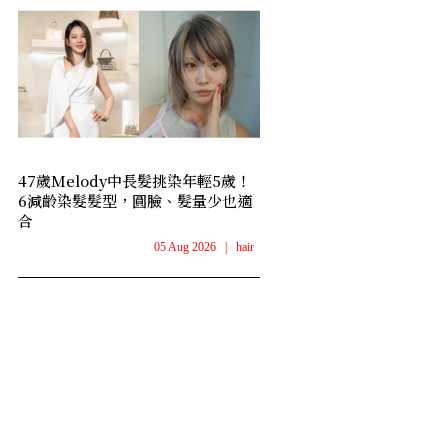
47歲Melody中長髮挑染年輕5歲！
6減齡染髮髮型，圓臉、髮量少也適
合
05 Aug 2026
|
hair