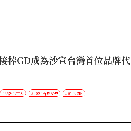
接棒GD成為沙宣台灣首位品牌
#品牌代言人
#2024春夏髮型
#髮型攻略