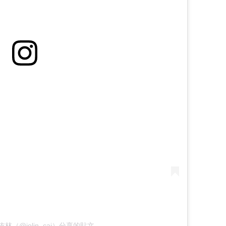
 蔡依林（@jolin_cai）分享的貼文