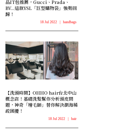
品IT包推薦，Gucci、Prada、
BV...這款YSL「巨型購物袋」強勢回
歸！
18 Jul 2022
|
handbags
【洗頭時間】OHHO hair台北中山
概念店！基礎洗髮幫你分析頭皮問
題，神奇「增毛師」替你解決瀏海稀
疏困擾！
18 Jul 2022
|
hair