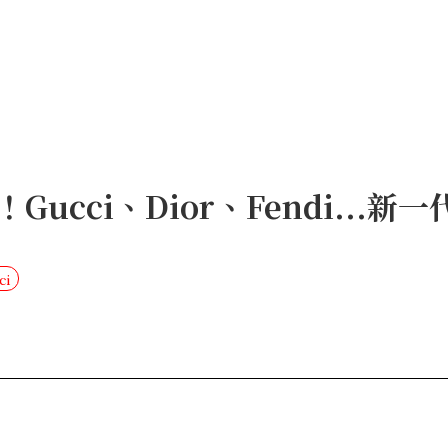
Gucci、Dior、Fendi...新
ci