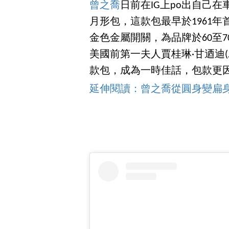
曾之喬
日前在IG上po出自己在車庫
月形包，這款包最早於1961
金色金屬開關，為品牌於60至
美國前第一夫人賈桂琳·甘迺迪(Jac
款包，成為一時佳話，包款更因而被
延伸閱讀：曾之喬從圓身變扁身