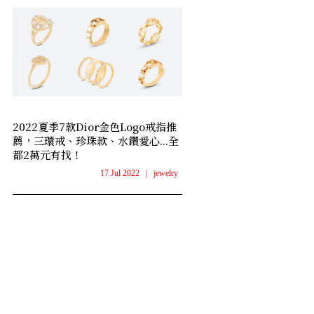
2022夏季7款Dior金色Logo戒指推
薦，三環戒、珍珠款、水鑽愛心...全
都2萬元有找！
17 Jul 2022
|
jewelry