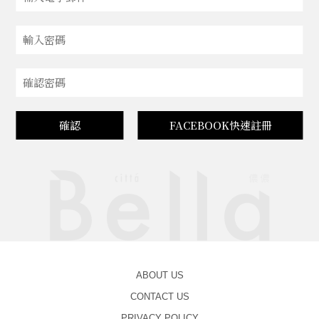
確認
FACEBOOK快速註冊
ABOUT US
CONTACT US
PRIVACY POLICY