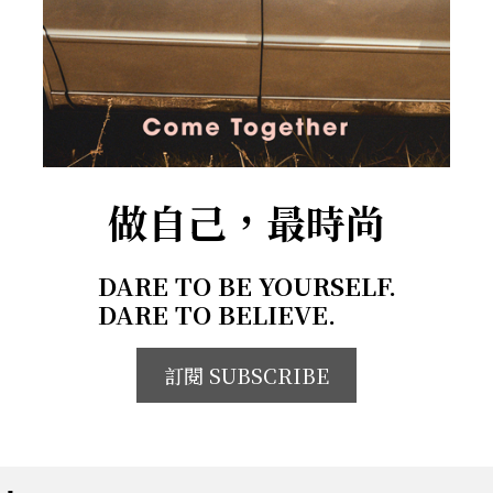
做自己，最時尚
DARE TO BE YOURSELF.
DARE TO BELIEVE.
訂閱 SUBSCRIBE