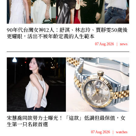
90年代台灣女神12人：舒淇、林志玲、賈靜雯50歲後
更耀眼，活出不被年齡定義的人生範本
07 Aug 2026
|
news
宋慧喬同款勞力士曝光！「這款」低調但最保值，女
生第一只名錶首選
07 Aug 2026
|
watches