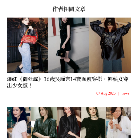
作者相關文章
爆紅《御廷謠》36歲吳謹言14套顯瘦穿搭，輕熟女穿
出少女感！
07 Aug 2026
|
news