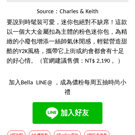
Source：Charles & Keith
要說到時髦裝可愛，迷你包絕對不缺席！這款
以一個大大金屬扣為主體的粉色迷你包，為精
緻的小廢包增添一絲帥氣休閒感，輕鬆營造甜
酷的Y2K風格，攜帶它上街或約會都會有十足
的好心情。（官網建議售價：NT$ 2,190 。）
加入Bella LINE@ ，成為儂粉每周五抽時尚小
禮
#芭比粉
#水桶包款
#Barbie芭比
#粉紅色包包