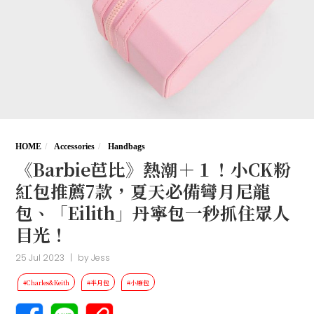
HOME
Accessories
Handbags
《Barbie芭比》熱潮＋１！小CK粉
紅包推薦7款，夏天必備彎月尼龍
包、「Eilith」丹寧包一秒抓住眾人
目光！
25 Jul 2023
|
by
Jess
#Charles&Keith
#半月包
#小廢包