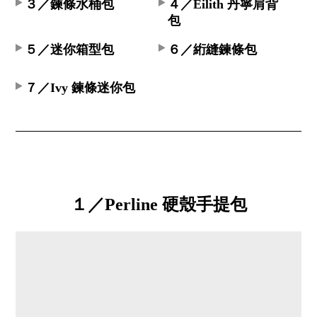
３／鍊條水桶包
４／Eilith 丹寧肩背
包
５／迷你箱型包
６／絎縫鍊條包
７／Ivy 鍊條迷你包
１／Perline 硬殼手提包