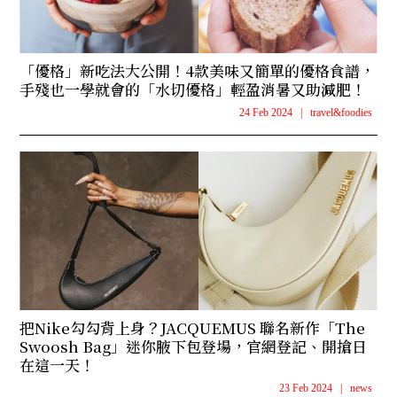
「優格」新吃法大公開！4款美味又簡單的優格食譜，
手殘也一學就會的「水切優格」輕盈消暑又助減肥！
24 Feb 2024
|
travel&foodies
把Nike勾勾背上身？JACQUEMUS 聯名新作「The
Swoosh Bag」迷你腋下包登場，官網登記、開搶日
在這一天！
23 Feb 2024
|
news