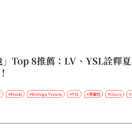
」Top 8推薦：LV、YSL詮釋夏
！
V
#Fendi
#Bottega Veneta
#YSL
#草編包
#Gucci