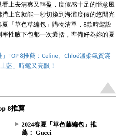
只看上去清爽又輕盈，度假感十足的愜意風
彿揹上它就能一秒切換到海灘度假的悠閒光
4春夏「草色草編包」購物清單，8款時髦設
到率性腋下包都一次囊括，準備好為妳的夏
OP 8推薦：Celine、Chloé溫柔氣質滿
「騎士藍」時髦又亮眼！
p 8推薦
推
2024春夏「草色藤編包」推
薦： Gucci