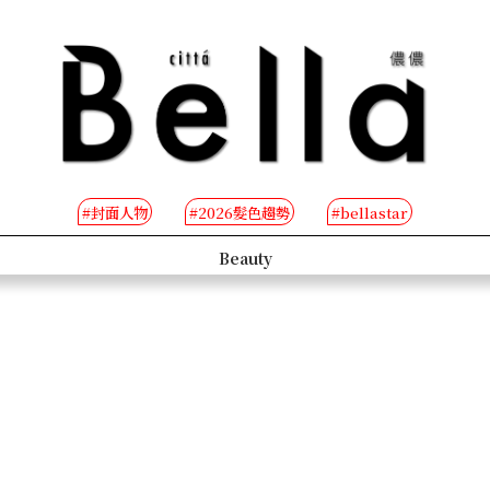
#封面人物
#2026髮色趨勢
#bellastar
s
Beauty