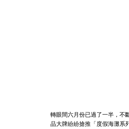
轉眼間六月份已過了一半，不
品大牌紛紛搶推「度假海灘系