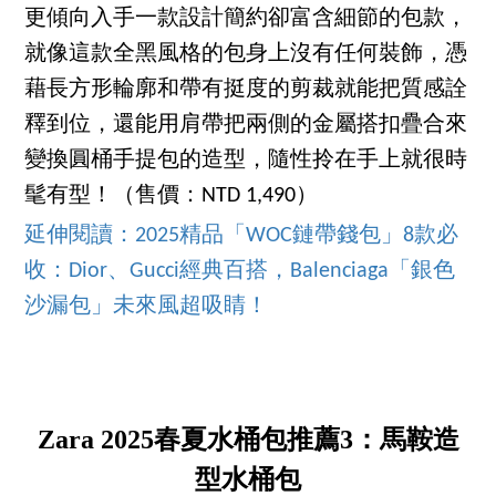
更傾向入手一款設計簡約卻富含細節的包款，
就像這款全黑風格的包身上沒有任何裝飾，憑
藉長方形輪廓和帶有挺度的剪裁就能把質感詮
釋到位，還能用肩帶把兩側的金屬搭扣疊合來
變換圓桶手提包的造型，隨性拎在手上就很時
髦有型！（售價：NTD 1,490）
延伸閱讀：2025精品「WOC鏈帶錢包」8款必
收：Dior、Gucci經典百搭，Balenciaga「銀色
沙漏包」未來風超吸睛！
Zara 2025春夏水桶包推薦3：馬鞍造
型水桶包