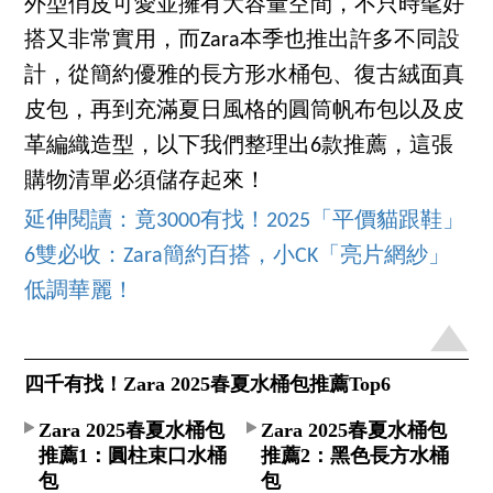
外型俏皮可愛並擁有大容量空間，不只時髦好
搭又非常實用，而Zara本季也推出許多不同設
計，從簡約優雅的長方形水桶包、復古絨面真
皮包，再到充滿夏日風格的圓筒帆布包以及皮
革編織造型，以下我們整理出6款推薦，這張
購物清單必須儲存起來！
延伸閱讀：竟3000有找！2025「平價貓跟鞋」
6雙必收：Zara簡約百搭，小CK「亮片網紗」
低調華麗！
四千有找！Zara 2025春夏水桶包推薦Top6
Zara 2025春夏水桶包
Zara 2025春夏水桶包
推薦1：圓柱束口水桶
推薦2：黑色長方水桶
包
包