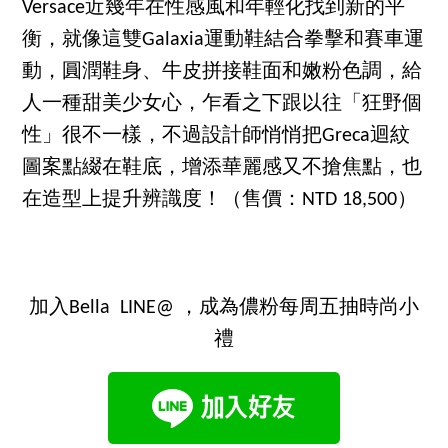
Versace近幾年在性感風和年輕化找到新的平
衡，就像這雙Galaxia運動鞋結合拳擊和賽車運
動，圓潤鞋身、牛皮拼接鞋面和嫩粉色調，給
人一種甜美少女心，乍看之下跟以往「狂野個
性」很不一樣，不過設計師悄悄把Greca迴紋
圖案點綴在鞋底，增添華麗感又不搶焦點，也
在造型上提升辨識度！（售價：NTD 18,500）
加入Bella LINE@ ，成為儂粉每周五抽時尚小
禮