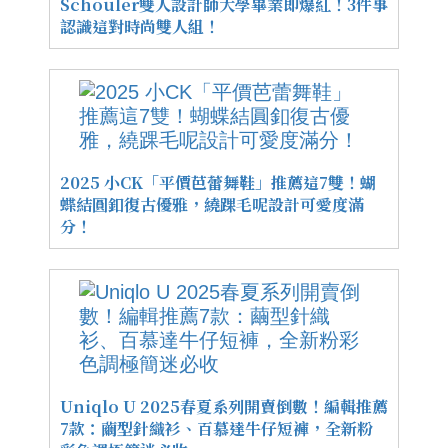
Schouler雙人設計師大學畢業即爆紅！3件事
認識這對時尚雙人組！
2025 小CK「平價芭蕾舞鞋」推薦這7雙！蝴
蝶結圓釦復古優雅，繞踝毛呢設計可愛度滿
分！
Uniqlo U 2025春夏系列開賣倒數！編輯推薦
7款：繭型針織衫、百慕達牛仔短褲，全新粉