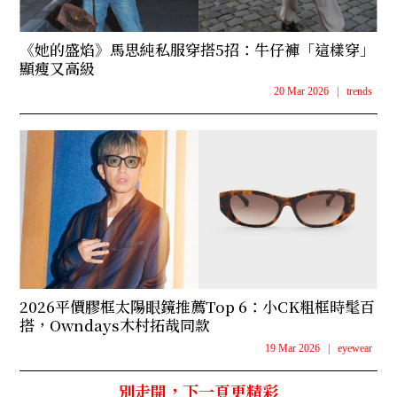
《她的盛焰》馬思純私服穿搭5招：牛仔褲「這樣穿」
顯瘦又高級
20 Mar 2026
|
trends
2026平價膠框太陽眼鏡推薦Top 6：小CK粗框時髦百
搭，Owndays木村拓哉同款
19 Mar 2026
|
eyewear
別走開，下一頁更精彩