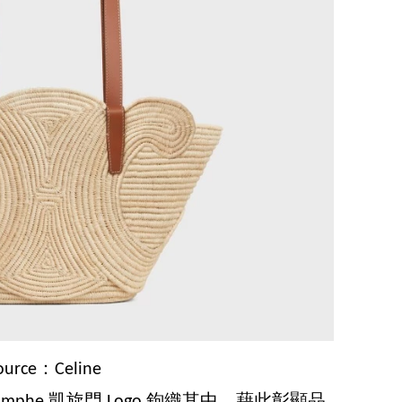
ource：Celine
iomphe 凱旋門 Logo 鉤織其中，藉此彰顯品