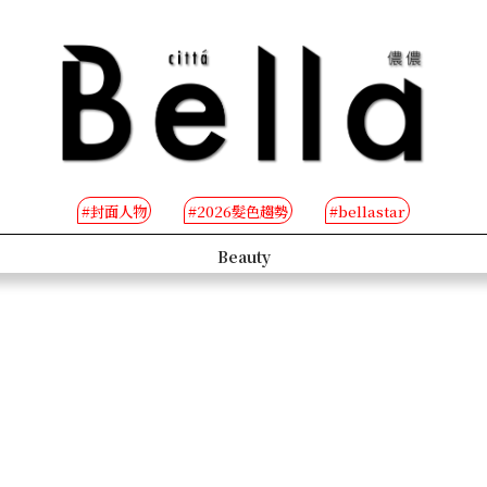
#封面人物
#2026髮色趨勢
#bellastar
s
Beauty