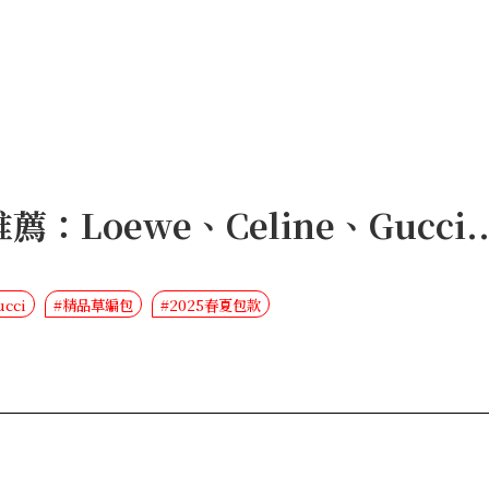
薦：Loewe、Celine、Gucc
ucci
#精品草編包
#2025春夏包款