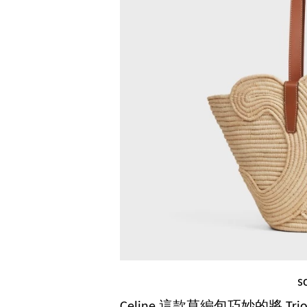
s
Celine 這款草編包巧妙的將 Tr