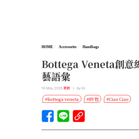
HOME
Accessories
Handbags
Bottega Venet
藝語彙
19 May 2025
更新
|
by
Eli
#bottega veneta
#BV包
#Ciao Ciao