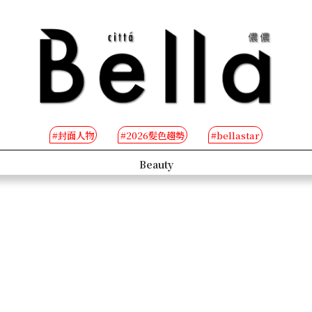
#封面人物
#2026髮色趨勢
#bellastar
s
Beauty