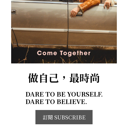
做自己，最時尚
DARE TO BE YOURSELF.
DARE TO BELIEVE.
訂閱 SUBSCRIBE