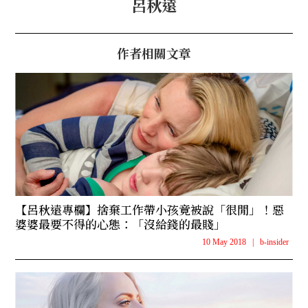
呂秋遠
作者相關文章
【呂秋遠專欄】捨棄工作帶小孩竟被說「很閒」！惡
婆婆最要不得的心態：「沒給錢的最賤」
10 May 2018
|
b-insider