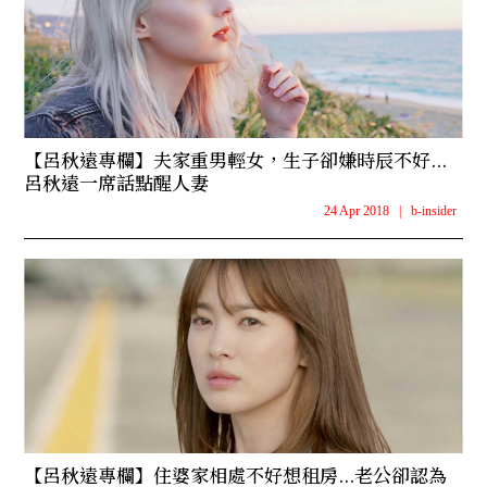
【呂秋遠專欄】夫家重男輕女，生子卻嫌時辰不好...
呂秋遠一席話點醒人妻
24 Apr 2018
|
b-insider
【呂秋遠專欄】住婆家相處不好想租房...老公卻認為