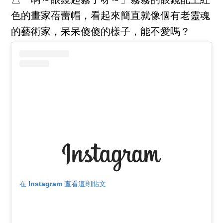
△「啊～眼鏡起霧了呀～」霧霧的眼鏡配上紅
色的畫家蓓蕾帽，看起來簡直就像個有老靈魂
的藝術家，呆呆傻傻的樣子，能不愛嗎？
在 Instagram 查看這則貼文