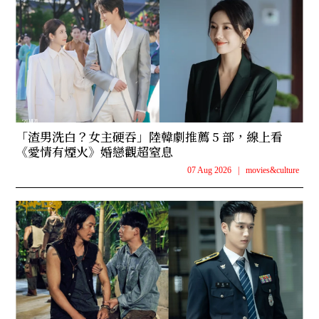
「渣男洗白？女主硬吞」陸韓劇推薦 5 部，線上看
《愛情有煙火》婚戀觀超窒息
07 Aug 2026
|
movies&culture