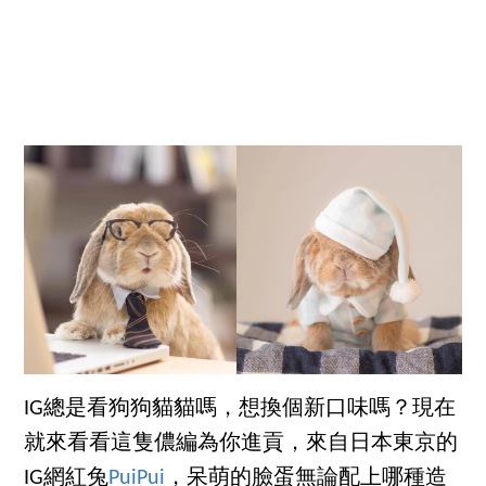
IG總是看狗狗貓貓嗎，想換個新口味嗎？現在
就來看看這隻儂編為你進貢，來自日本東京的
IG網紅兔
PuiPui
，呆萌的臉蛋無論配上哪種造