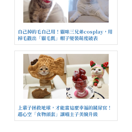
自己掉的毛自己用！貓咪三兄弟cosplay，用
掉毛戳出「貓毛氈」帽子變裝萌度破表
上輩子拯救地球，才能當這麼幸福的鏟屎官！
超心空「食物頭套」讓喵主子美貌升級