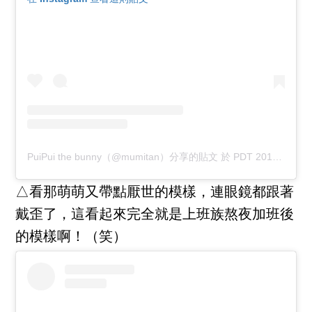
PuiPui the bunny（@mumitan）分享的貼文
於
PDT 2017 年 9月 月 29 日 上午 7:06
△看那萌萌又帶點厭世的模樣，連眼鏡都跟著
戴歪了，這看起來完全就是上班族熬夜加班後
的模樣啊！（笑）