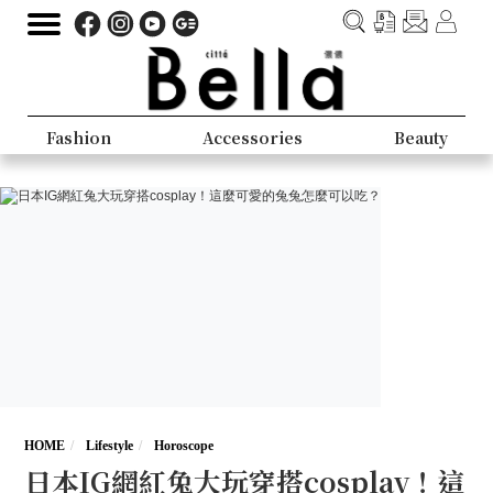
Fashion
Accessories
Beauty
HOME
Lifestyle
Horoscope
日本IG網紅兔大玩穿搭cosplay！這