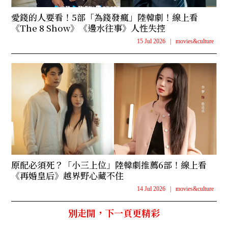
愛錢的人要看！5部「為錢發瘋」陸韓劇！線上看
《The 8 Show》《邊水往事》人性失控
15 Jul 2026
|
movies&culture
原配必須死？「小三上位」陸韓劇推薦6部！線上看
《再婚皇后》越界野心藏不住
14 Jul 2026
|
movies&culture
別走開，下一頁更精彩