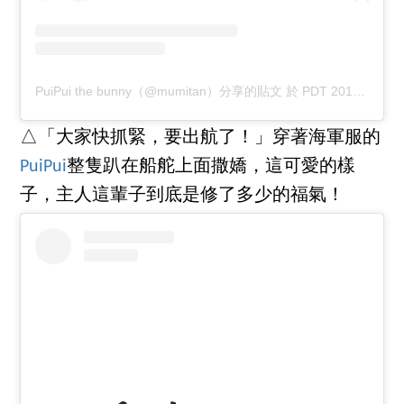
PuiPui the bunny（@mumitan）分享的貼文
於
PDT 2018 年 9月 月 10 日 上午 8:24
△「大家快抓緊，要出航了！」穿著海軍服的
PuiPui
整隻趴在船舵上面撒嬌，這可愛的樣
子，主人這輩子到底是修了多少的福氣！