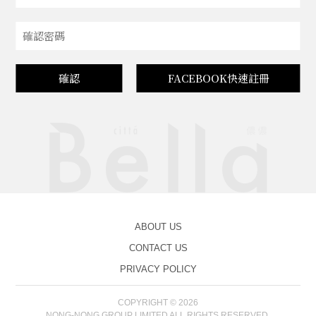
確認
FACEBOOK快速註冊
ABOUT US
CONTACT US
PRIVACY POLICY
COPYRIGHT © 2026
NONG-NONG GROUP LIMITED ALL RIGHTS RESERVED.