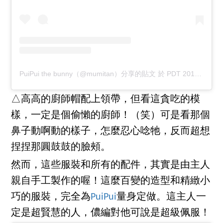
PuiPui the bunny（@mumitan）分享的貼文
於
PDT 2017 年 7月 月 2 日 上午 5:47
△高高的廚師帽配上領帶，但看這貪吃的模
樣，一定是個偷懶的廚師！（笑）可是看那個
鼻子動啊動的樣子，怎麼忍心唸牠，反而超想
捏捏那圓鼓鼓的臉頰。
然而，這些服裝和所有的配件，其實是由主人
親自手工製作的喔！這麼百變的造型和精緻小
巧的服裝，完全為
PuiPui
量身定做。這主人一
定是超賢慧的人，儂編對他可說是超級佩服！