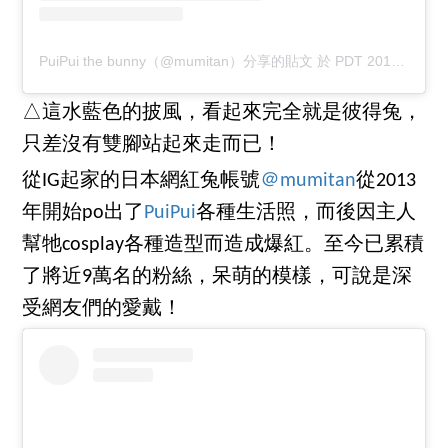
PuiPui the bunny（@mumitan）分享的貼文
於
PDT 2018 年 4月 月 11 日 下午 9:40
△這水藍色的披風，看起來完全就是彼得兔，
只差沒有雙腳站起來走而已！
從IG起家的日本網紅兔帳號
＠mumitan
從2013
年開始po出了
PuiPui
各種生活照，而後因主人
幫牠cosplay各種造型而造成爆紅。至今已累積
了將近9萬名的粉絲，呆萌的模樣，可說是深
受網友們的愛戴！