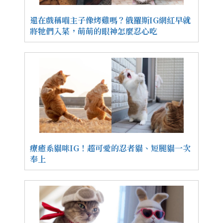
還在戲稱喵主子像烤雞嗎？俄羅斯IG網紅早就
將牠們入菜，萌萌的眼神怎麼忍心吃
療癒系貓咪IG！超可愛的忍者貓、短腿貓一次
奉上