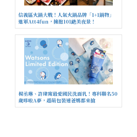
信義區火鍋大戰！人氣火鍋品牌「1+1鍋物」
進軍Att4fun，擁抱101絶美夜景！
楊丞琳、許瑋甯最愛國民洗面乳！專科聯名50
歲哆啦A夢，超萌包裝連爸媽都來搶