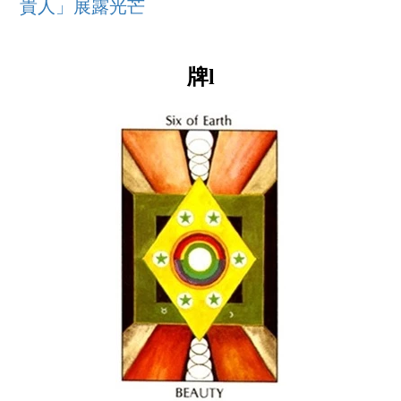
貴人」展露光芒
牌l