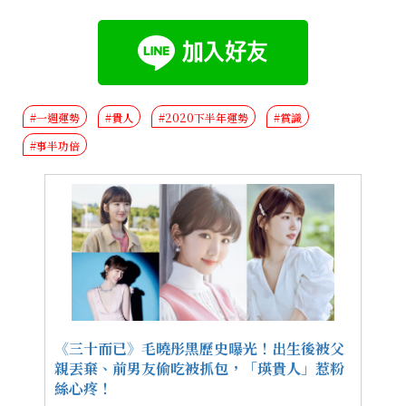
#一週運勢
#貴人
#2020下半年運勢
#賞識
#事半功倍
《三十而已》毛曉彤黑歷史曝光！出生後被父
親丟棄、前男友偷吃被抓包，「瑛貴人」惹粉
絲心疼！