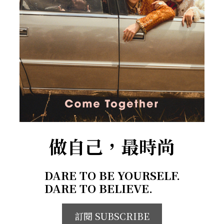
做自己，最時尚
DARE TO BE YOURSELF.
DARE TO BELIEVE.
訂閱 SUBSCRIBE