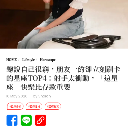
HOME
Lifestyle
Horoscope
總說自己很窮，朋友一約卻立刻刷卡
的星座TOP4：射手太衝動，「這星
座」快樂比存款重要
16 May 2026
|
by
Sharon
#星座分析
#星座性格
#星座特質