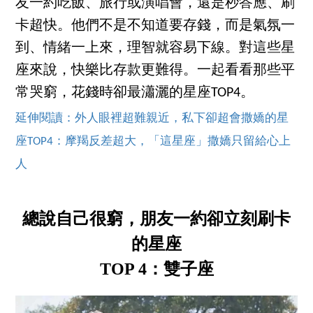
友一約吃飯、旅行或演唱會，還是秒答應、刷
卡超快。他們不是不知道要存錢，而是氣氛一
到、情緒一上來，理智就容易下線。對這些星
座來說，快樂比存款更難得。一起看看那些平
常哭窮，花錢時卻最瀟灑的星座TOP4。
延伸閱讀：外人眼裡超難親近，私下卻超會撒嬌的星
座TOP4：摩羯反差超大，「這星座」撒嬌只留給心上
人
總說自己很窮，朋友一約卻立刻刷卡
的星座
TOP 4：雙子座