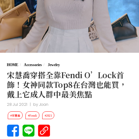
HOME
Accessories
Jewelry
宋慧喬穿搭全靠Fendi O’Lock首
飾！女神同款Top8在台灣也能買，
戴上它成人群中最美焦點
28 Jul 2021
|
by
Joan
#宋慧喬
#Fendi
#2021