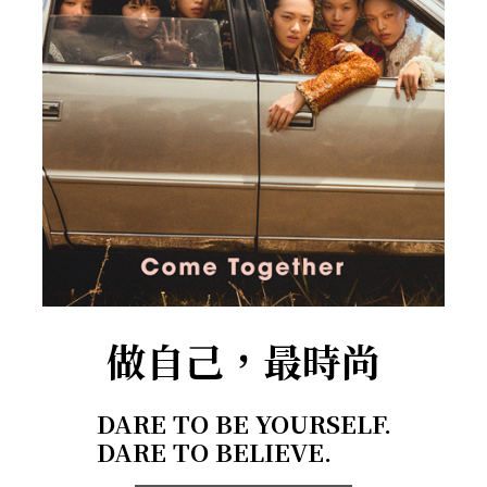
做自己，最時尚
DARE TO BE YOURSELF.
DARE TO BELIEVE.