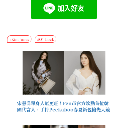
#Kim Jones
#O’Lock
宋慧喬單身人氣更旺！Fendi官方欽點首位韓
國代言人，手拎Peekaboo春夏新包搶先入鏡