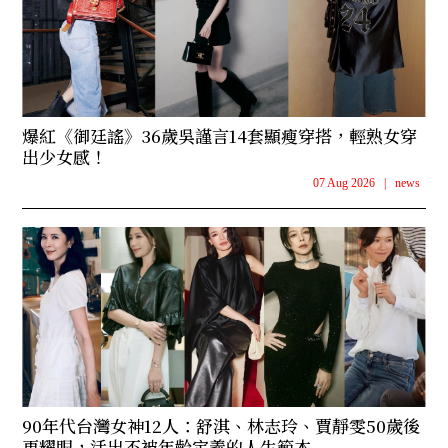
爆紅《御廷謠》36歲吳謹言14套顯瘦穿搭，輕熟女穿
出少女感！
07 Aug 2026
|
news
90年代台灣女神12人：舒淇、林志玲、賈靜雯50歲後
更耀眼，活出不被年齡定義的人生範本