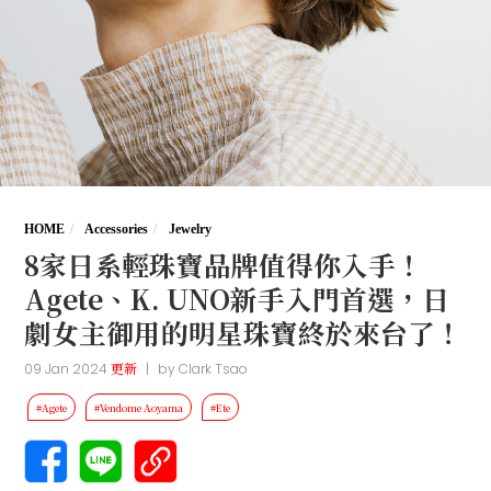
HOME
Accessories
Jewelry
8家日系輕珠寶品牌值得你入手！
Agete、K. UNO新手入門首選，日
劇女主御用的明星珠寶終於來台了！
09 Jan 2024
更新
|
by
Clark Tsao
#Agete
#Vendome Aoyama
#Ete