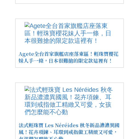
Agete全台首家旗艦店座落東區！輕珠寶櫻花
妹人手一條，日本很難搶的限定款這裡有！
法式輕珠寶 Les Néréides 秋冬新品濃濃異國
風！花卉項鍊、耳環到戒指做工精緻又可愛，
女孩們怎麼能不心動