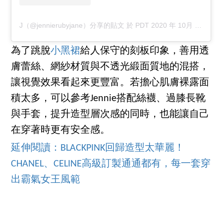
J（@jennierubyjane）分享的貼文
於
PDT 2020 年 10月 月 17 日 上午 1:24
為了跳脫
小黑裙
給人保守的刻板印象，善用透
膚蕾絲、網紗材質與不透光緞面質地的混搭，
讓視覺效果看起來更豐富。若擔心肌膚裸露面
積太多，可以參考Jennie搭配絲襪、過膝長靴
與手套，提升造型層次感的同時，也能讓自己
在穿著時更有安全感。
延伸閱讀：BLACKPINK回歸造型太華麗！
CHANEL、CELINE高級訂製通通都有，每一套穿
出霸氣女王風範