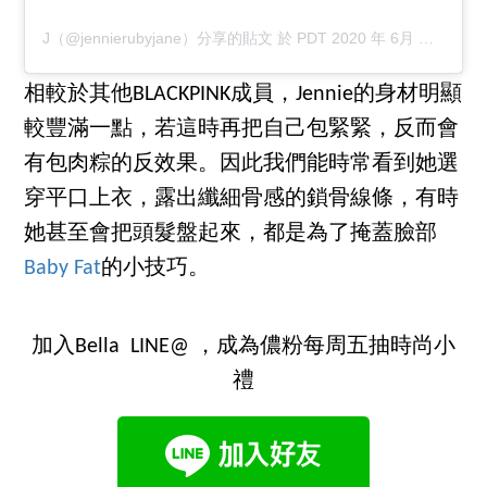
J（@jennierubyjane）分享的貼文
於
PDT 2020 年 6月 月 27 日 下午 8:56
相較於其他BLACKPINK成員，Jennie的身材明顯
較豐滿一點，若這時再把自己包緊緊，反而會
有包肉粽的反效果。因此我們能時常看到她選
穿平口上衣，露出纖細骨感的鎖骨線條，有時
她甚至會把頭髮盤起來，都是為了掩蓋臉部
Baby Fat
的小技巧。
加入Bella LINE@ ，成為儂粉每周五抽時尚小
禮