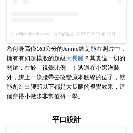
J（@jennierubyjane）分享的貼文
於
PDT 2020 年 10月 月 2 日 上午 12:16
為何身高僅163公分的Jennie總是能在照片中，
擁有有如超模般的超級
大長腿
？其實這一切的
關鍵，在於「視覺比例」！透過在小黑洋裝
外，綁上一條腰帶去改變原本腰線的位子，就
能創造出腰部以下都是大長腿的視覺效果，這
個穿搭小撇步非常值得一學。
平口設計