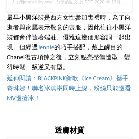
J（@jennierubyjane）分享的貼文
於
PDT 2020 年 10月 月 6 日 下午 9:33
最早小黑洋裝是西方女性參加喪禮時，為了向
逝者與家屬表示敬意的喪服，因此往往小黑洋
裝都會伴隨著端莊、優雅這幾個形容詞一起出
現。但經過
Jennie
的巧手搭配，戴上醒目的
Chanel復古項鍊之後，立刻點亮整體造型，變
得時髦、叛逆又有型。
延伸閱讀：BLACKPINK新歌《Ice Cream》攜手
賽琳娜！聯名冰淇淋同時上線，粉絲只能邊看
MV邊搶冰！
透膚材質