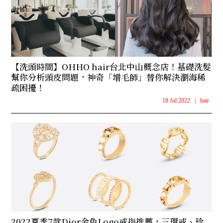
【洗頭時間】OHHO hair台北中山概念店！基礎洗髮
幫你分析頭皮問題，神奇「增毛師」替你解決瀏海稀
疏困擾！
18 Jul 2022
|
hair
2022夏季7款Dior金色Logo戒指推薦，三環戒、珍