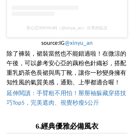
安心亞XINYA AN（@xinya_an）分享的貼文
source:IG
@xinyu_an
除了褲裝，裙裝當然也不能錯過啦！在微涼的
午後，可以參考安心亞的藕粉色針織衫，搭配
重乳奶茶色長裙與馬丁靴，讓你一秒變身擁有
知性風的氣質美感，通勤、上學都適合喔！
延伸閱讀：手臂粗不用怕！掰掰袖躲藏穿搭技
巧Top5，完美遮肉、視覺秒瘦5公斤
6.經典優雅必備風衣