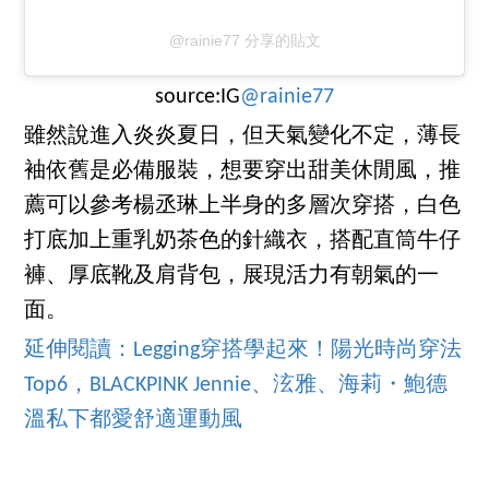
@rainie77 分享的貼文
source:IG
@rainie77
雖然說進入炎炎夏日，但天氣變化不定，薄長
袖依舊是必備服裝，想要穿出甜美休閒風，推
薦可以參考楊丞琳上半身的多層次穿搭，白色
打底加上重乳奶茶色的針織衣，搭配直筒牛仔
褲、厚底靴及肩背包，展現活力有朝氣的一
面。
延伸閱讀：Legging穿搭學起來！陽光時尚穿法
Top6，BLACKPINK Jennie、泫雅、海莉・鮑德
溫私下都愛舒適運動風