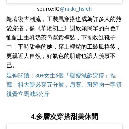
source:IG
@nikki_hsieh
隨著復古潮流，工裝風穿搭也成為許多人的熱
愛穿搭，像《華燈初上》謝欣穎簡單的白色T
恤配上重乳奶茶色寬鬆褲裝，下擺收進靴子
中；平時甜美的她，穿上輕鬆的工裝風格後，
更親近大自然，好氣色的肌膚也讓人羨慕不
已。
延伸閱讀：30+女生6個「顯瘦減齡穿搭」推
薦！粗大腿必穿五分褲，肩寬、掰掰肉一字領
視覺立馬減5公斤
4.多層次穿搭甜美休閒