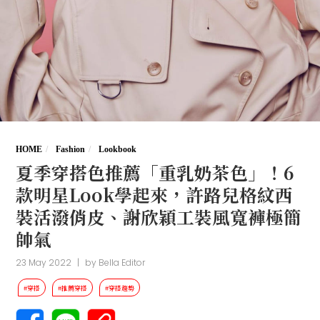
HOME
Fashion
Lookbook
夏季穿搭色推薦「重乳奶茶色」！6
款明星Look學起來，許路兒格紋西
裝活潑俏皮、謝欣穎工裝風寬褲極簡
帥氣
23 May 2022
|
by
Bella Editor
#穿搭
#推薦穿搭
#穿搭趨勢