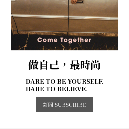
做自己，最時尚
DARE TO BE YOURSELF.
DARE TO BELIEVE.
訂閱 SUBSCRIBE