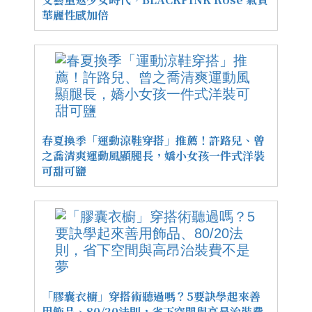
華麗性感加倍
春夏換季「運動涼鞋穿搭」推薦！許路兒、曾
之喬清爽運動風顯腿長，嬌小女孩一件式洋裝
可甜可鹽
「膠囊衣櫥」穿搭術聽過嗎？5要訣學起來善
用飾品、80/20法則，省下空間與高昂治裝費