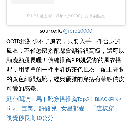
P I P I 姚愛寗（@ipipy20000）分享的貼文
source:IG
@ipip20000
OOTD絕對少不了風衣，只要入手一件合身的
風衣，不僅怎麼搭配都會顯得很高級，還可以
顯瘦顯腿長喔！儂編推薦PIPI姚愛寗的風衣搭
配，用簡單的一件重乳奶茶色風衣，配上亮眼
的黃色細跟短靴，經典優雅的穿搭有帶點俏皮
可愛的感覺。
延伸閱讀：馬丁靴穿搭推薦Top5！BLACKPINK
Lisa、宣美、許路兒…女星都愛，「這樣穿」
視覺秒長高10公分