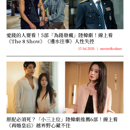
愛錢的人要看！5部「為錢發瘋」陸韓劇！線上看
《The 8 Show》《邊水往事》人性失控
15 Jul 2026
|
movies&culture
原配必須死？「小三上位」陸韓劇推薦6部！線上看
《再婚皇后》越界野心藏不住