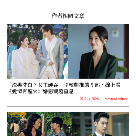
作者相關文章
「渣男洗白？女主硬吞」陸韓劇推薦 5 部，線上看
《愛情有煙火》婚戀觀超窒息
07 Aug 2026
|
movies&culture