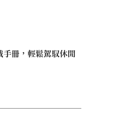
戰手冊，輕鬆駕馭休閒
！