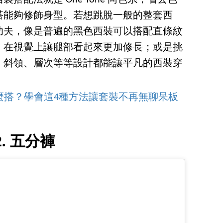
配法就是 One Tone 同色系，省去色
搭能夠修飾身型。若想跳脫一般的整套西
功夫，像是普遍的黑色西裝可以搭配直條紋
，在視覺上讓腿部看起來更加修長；或是挑
、斜領、層次等等設計都能讓平凡的西裝穿
麼搭？學會這4種方法讓套裝不再無聊呆板
2. 五分褲