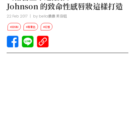
Johnson 的致命性感唇妝這樣打造
22 Feb 2017
|
by
bella儂儂 美容組
#BDSM
#莓果色
#紅唇