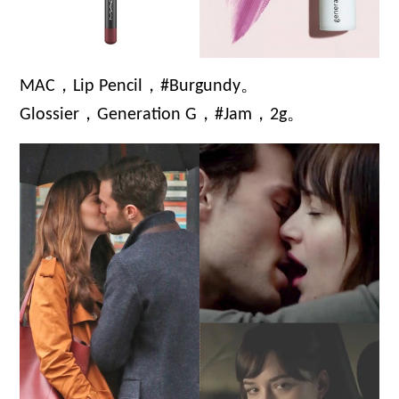
MAC，Lip Pencil，#Burgundy。
Glossier，Generation G，#Jam，2g。