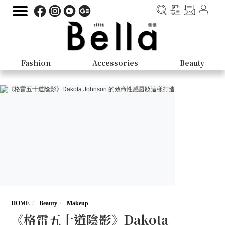
Fashion
Accessories
Beauty
HOME
Beauty
Makeup
《格雷五十道陰影》Dakota