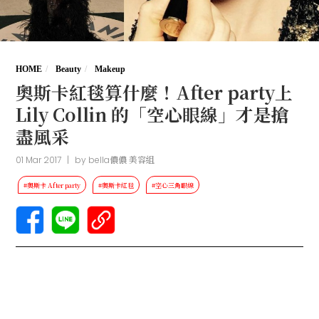
HOME
Beauty
Makeup
奧斯卡紅毯算什麼！After party上
Lily Collin 的「空心眼線」才是搶
盡風采
01 Mar 2017
|
by
bella儂儂 美容組
#奧斯卡 After party
#奧斯卡紅毯
#空心三角眼線