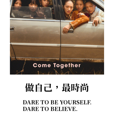
做自己，最時尚
DARE TO BE YOURSELF.
DARE TO BELIEVE.