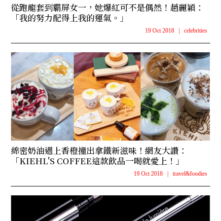
從跑龍套到霸屏女一，她爆紅可不是偶然！趙麗穎：
「我的努力配得上我的運氣。」
19 Oct 2018
|
celebrities
綿密奶油遇上香橙撞出拿鐵新滋味！網友大讚：
「KIEHL'S COFFEE這款飲品一喝就愛上！」
19 Oct 2018
|
travel&foodies