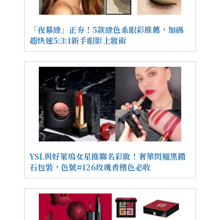
「夜幕綠」正夯！5款綠色系眼彩推薦，加碼
超快速5:3:1新手眼影上妝術
YSL與好萊塢女星推聯名彩妝！奢華閃耀黑鑽
石包裝，色號#126玫瑰香檳色必收