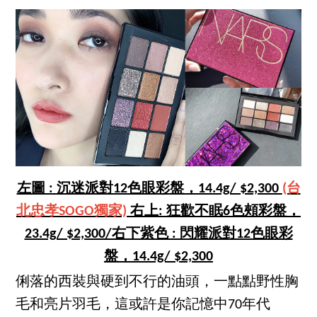
左圖 : 沉迷派對12色眼彩盤，14.4g/ $2,300
(台
北忠孝SOGO獨家)
右上: 狂歡不眠6色頰彩盤，
23.4g/ $2,300/右下紫色 : 閃耀派對12色眼彩
盤，14.4g/ $2,300
俐落的西裝與硬到不行的油頭，一點點野性胸
毛和亮片羽毛，這或許是你記憶中70年代