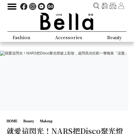
Fashion
Accessories
Beauty
HOME
Beauty
Makeup
就愛這閃光！NARS把Disco聚光燈