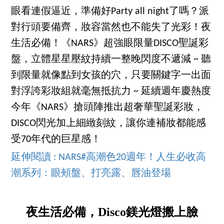
眼看連假逼近，準備好Party all night了嗎？派
對行頭要備齊，妝容當然也不能失了光彩！夜
生活必備！《NARS》超強眼限量DISCO聖誕彩
盤，立體星星壓紋持續一整晚閃度不遞減 ~ 聽
到限量就像點到女孩的穴，只要關鍵字一出面
對浮誇彩妝組就毫無抵抗力 ~ 延續週年慶熱度
今年《NARS》搶頭陣推出超奢華聖誕彩妝，
DISCO閃光加上細緻刻紋，讓你連補妝都能感
受70年代的巨星感！
延伸閱讀 : NARS#高潮色20週年！人生必收高
潮系列：眼頰盤、打亮露、唇油登場
夜生活必備，Disco鎂光燈搬上臉