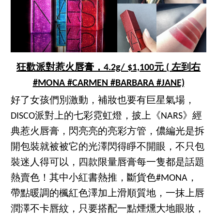
狂歡派對惹火唇膏，4.2g/ $1,100元 ( 左到右
#MONA #CARMEN #BARBARA #JANE)
好了女孩們別激動，補妝也要有巨星氣場，
DISCO派對上的七彩霓虹燈，披上《NARS》經
典惹火唇膏，閃亮亮的亮彩方管，儂編光是拆
開包裝就被被它的光澤閃得睜不開眼，不只包
裝迷人得可以，四款限量唇膏每一隻都是話題
熱賣色！其中小紅書熱推，斷貨色#MONA，
帶點暖調的楓紅色澤加上滑順質地，一抹上唇
潤澤不卡唇紋，只要搭配一點煙燻大地眼妝，