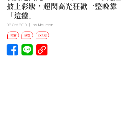
披上彩妝，超閃高光狂歡一整晚靠
「這盤」
02 Oct 2019
|
by
Maureen
#唇膏
#彩妝
#NARS