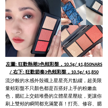
左圖: 狂歡熱潮3色頰彩盤，10.5g/ $1,850NARS
/ 右下: 狂歡節奏3色頰彩盤，10.5g/ $1,850
流沙般的水感外殼襯上星星亮片點綴，超美限
量頰彩盤不只顏色都是百搭好上手的粉嫩血
色，腮紅上交錯堆疊的立體星星壓紋，更讓你
刷上雙頰的瞬間都充滿驚喜！打亮、修容、腮