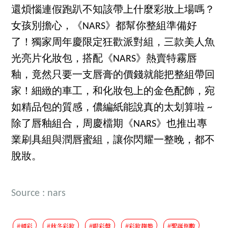
還煩惱連假跑趴不知該帶上什麼彩妝上場嗎？
女孩別擔心，《NARS》都幫你整組準備好
了！獨家周年慶限定狂歡派對組，三款美人魚
光亮片化妝包，搭配《NARS》熱賣特霧唇
釉，竟然只要一支唇膏的價錢就能把整組帶回
家！細緻的車工，和化妝包上的金色配飾，宛
如精品包的質感，儂編紙能說真的太划算啦 ~
除了唇釉組合，周慶檔期《NARS》也推出專
業刷具組與潤唇蜜組，讓你閃耀一整晚，都不
脫妝。
Source : nars
#頰彩
#秋冬彩妝
#眼彩盤
#彩妝趨勢
#聖誕倒數