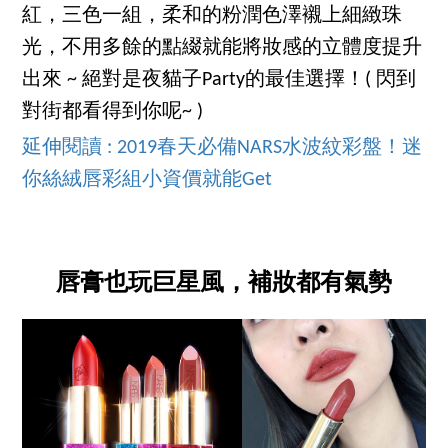
紅，三色一組，柔和的粉潤色澤襯上細緻珠
光，不用多餘的點綴就能將妝感的立體度提升
出來 ~ 絕對是夜貓子Party的最佳選擇！( 閃到
對街都看得到你呢~ )
延伸閱讀 : 2019春天必備NARS水波紋彩盤！迷
你絲絨唇彩組小資價就能Get
唇膏也玩巨星風，補妝都有氣勢